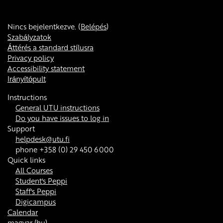
Nincs bejelentkezve. (
Belépés
)
Szabályzatok
Áttérés a standard stílusra
Privacy policy
Accessibility statement
Irányítópult
Instructions
General UTU instructions
Do you have issues to log in
Support
helpdesk@utu.fi
phone +358 (0) 29 450 6000
Quick links
All Courses
Student's Peppi
Staff's Peppi
Digicampus
Calendar
magyar ‎(hu)‎