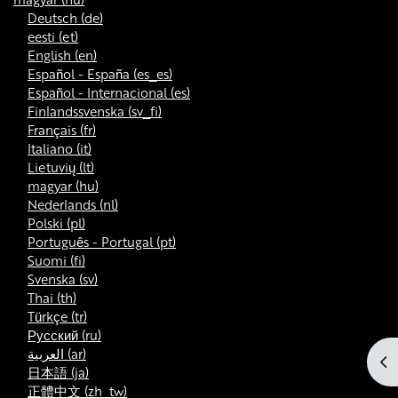
Deutsch ‎(de)‎
eesti ‎(et)‎
English ‎(en)‎
Español - España ‎(es_es)‎
Español - Internacional ‎(es)‎
Finlandssvenska ‎(sv_fi)‎
Français ‎(fr)‎
Italiano ‎(it)‎
Lietuvių ‎(lt)‎
magyar ‎(hu)‎
Nederlands ‎(nl)‎
Polski ‎(pl)‎
Português - Portugal ‎(pt)‎
Suomi ‎(fi)‎
Svenska ‎(sv)‎
Thai ‎(th)‎
Türkçe ‎(tr)‎
Русский ‎(ru)‎
العربية ‎(ar)‎
Blo
日本語 ‎(ja)‎
正體中文 ‎(zh_tw)‎