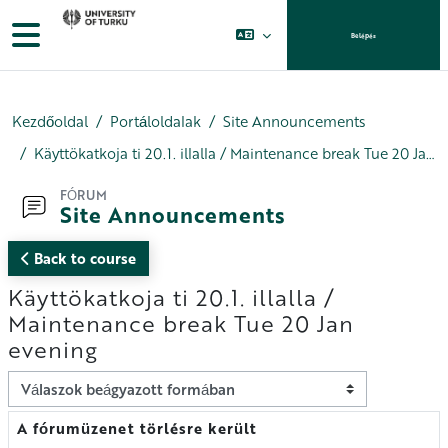
Tovább a fő tartalomhoz
Oldalpanel
Belépés
Kezdőoldal
Portáloldalak
Site Announcements
Käyttökatkoja ti 20.1. illalla / Maintenance break Tue 20 Jan evening
FÓRUM
Site Announcements
Back to course
Käyttökatkoja ti 20.1. illalla /
Maintenance break Tue 20 Jan
evening
Megjelenítési mód
A fórumüzenet törlésre került
Válaszok szám: 0