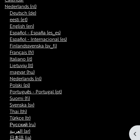
Nederlands ‎(nl)‎
Deutsch ‎(de)‎
eesti ‎(et)‎
English ‎(en)‎
Español - España ‎(es_es)‎
Español - Internacional ‎(es)‎
Finlandssvenska ‎(sv_fi)‎
Français ‎(fr)‎
Italiano ‎(it)‎
Lietuvių ‎(lt)‎
magyar ‎(hu)‎
Nederlands ‎(nl)‎
Polski ‎(pl)‎
Português - Portugal ‎(pt)‎
Suomi ‎(fi)‎
Svenska ‎(sv)‎
Thai ‎(th)‎
Türkçe ‎(tr)‎
Русский ‎(ru)‎
العربية ‎(ar)‎
Op
日本語 ‎(ja)‎