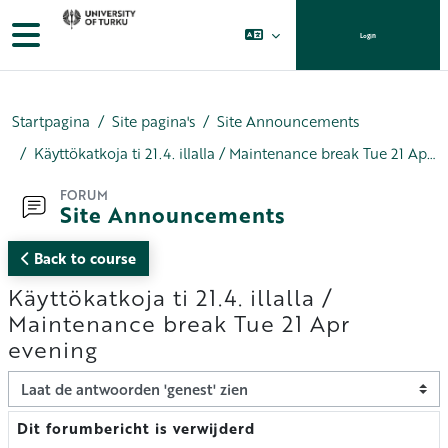
Ga naar hoofdinhoud
Zijpaneel
Login
Startpagina
Site pagina's
Site Announcements
Käyttökatkoja ti 21.4. illalla / Maintenance break Tue 21 Apr evening
FORUM
Site Announcements
Back to course
Käyttökatkoja ti 21.4. illalla /
Maintenance break Tue 21 Apr
evening
Toon modus
Dit forumbericht is verwijderd
Aantal antwoorden: 0