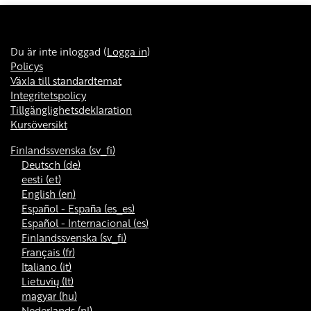
Du är inte inloggad (
Logga in
)
Policys
Växla till standardtemat
Integritetspolicy
Tillgänglighetsdeklaration
Kursöversikt
Finlandssvenska ‎(sv_fi)‎
Deutsch ‎(de)‎
eesti ‎(et)‎
English ‎(en)‎
Español - España ‎(es_es)‎
Español - Internacional ‎(es)‎
Finlandssvenska ‎(sv_fi)‎
Français ‎(fr)‎
Italiano ‎(it)‎
Lietuvių ‎(lt)‎
magyar ‎(hu)‎
Nederlands ‎(nl)‎