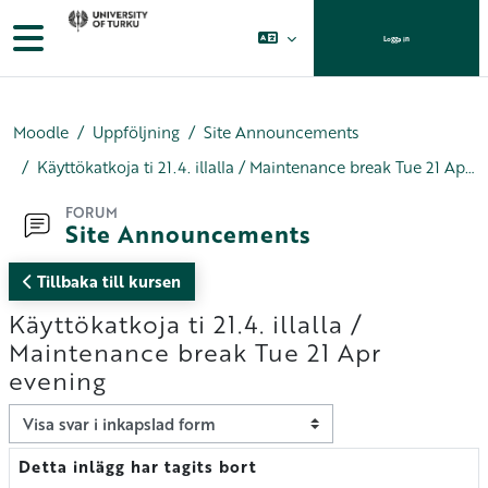
Gå direkt till huvudinnehåll
Sidopanel
Logga in
Moodle
Uppföljning
Site Announcements
Käyttökatkoja ti 21.4. illalla / Maintenance break Tue 21 Apr evening
FORUM
Site Announcements
Tillbaka till kursen
Käyttökatkoja ti 21.4. illalla /
Maintenance break Tue 21 Apr
evening
Visningsläge
Detta inlägg har tagits bort
Antal svar: 0