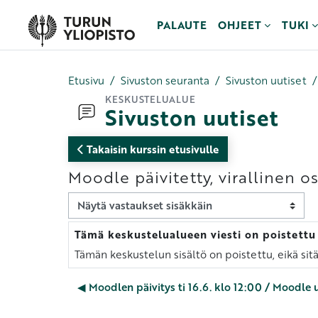
Siirry pääsisältöön
PALAUTE
OHJEET
TUKI
Etusivu
Sivuston seuranta
Sivuston uutiset
KESKUSTELUALUE
Sivuston uutiset
Takaisin kurssin etusivulle
Moodle päivitetty, virallinen 
Näytön tila
Tämä keskustelualueen viesti on poistettu
Vastausten määrä: 0
Tämän keskustelun sisältö on poistettu, eikä sit
◀︎ Moodlen päivitys ti 16.6. klo 12:00 / Moodle