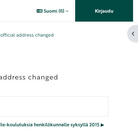
Suomi ‎(fi)‎
Kirjaudu
Av
 official address changed
l address changed
e-koulutuksia henkilökunnalle syksyllä 2015 ▶︎