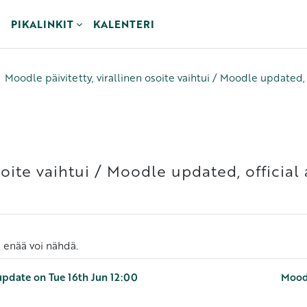
PIKALINKIT
KALENTERI
Moodle päivitetty, virallinen osoite vaihtui / Moodle updated,
osoite vaihtui / Moodle updated, officia
ä enää voi nähdä.
 update on Tue 16th Jun 12:00
Moodl