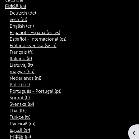
日本語 ‎(ja)‎
Deutsch ‎(de)‎
eesti ‎(et)‎
English ‎(en)‎
Español - España ‎(es_es)‎
Español - Internacional ‎(es)‎
Finlandssvenska ‎(sv_fi)‎
Français ‎(fr)‎
Italiano ‎(it)‎
Lietuvių ‎(lt)‎
magyar ‎(hu)‎
Nederlands ‎(nl)‎
Polski ‎(pl)‎
Português - Portugal ‎(pt)‎
Suomi ‎(fi)‎
Svenska ‎(sv)‎
Thai ‎(th)‎
Türkçe ‎(tr)‎
Русский ‎(ru)‎
العربية ‎(ar)‎
ブ
日本語 ‎(ja)‎