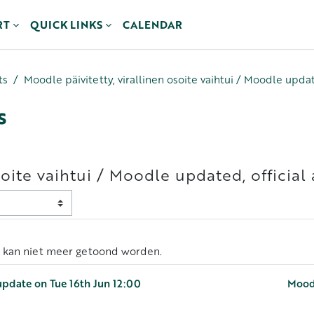
RT
QUICK LINKS
CALENDAR
ts
Moodle päivitetty, virallinen osoite vaihtui / Moodle upda
s
osoite vaihtui / Moodle updated, officia
n kan niet meer getoond worden.
 update on Tue 16th Jun 12:00
Moodl