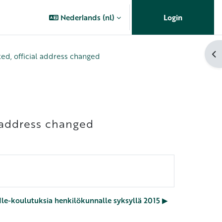
Nederlands ‎(nl)‎
Login
Op
ted, official address changed
l address changed
e-koulutuksia henkilökunnalle syksyllä 2015 ▶︎