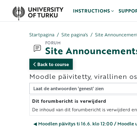
Ga naar hoofdinhoud
INSTRUCTIONS
SUPPO
Startpagina
Site pagina's
Site Announcemen
FORUM
Site Announcement
Back to course
Moodle päivitetty, virallinen 
Toon modus
Dit forumbericht is verwijderd
Aantal antwoorden: 0
De inhoud van dit forumbericht is verwijderd e
◀︎ Moodlen päivitys ti 16.6. klo 12:00 / Moodle