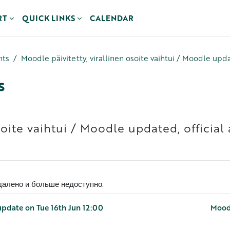
RT
QUICK LINKS
CALENDAR
nts
Moodle päivitetty, virallinen osoite vaihtui / Moodle upd
s
osoite vaihtui / Moodle updated, officia
алено и больше недоступно.
 update on Tue 16th Jun 12:00
Moodl