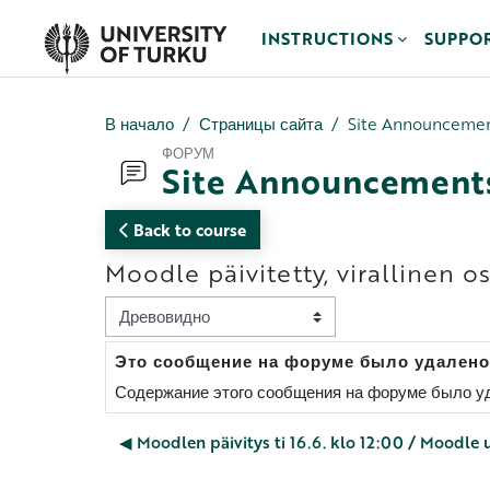
Перейти к основному содержанию
INSTRUCTIONS
SUPPO
В начало
Страницы сайта
Site Announceme
ФОРУМ
Site Announcement
Back to course
Moodle päivitetty, virallinen 
Режим отображения
Это сообщение на форуме было удалено
Количество ответов: 0
Содержание этого сообщения на форуме было уд
◀︎ Moodlen päivitys ti 16.6. klo 12:00 / Moodle