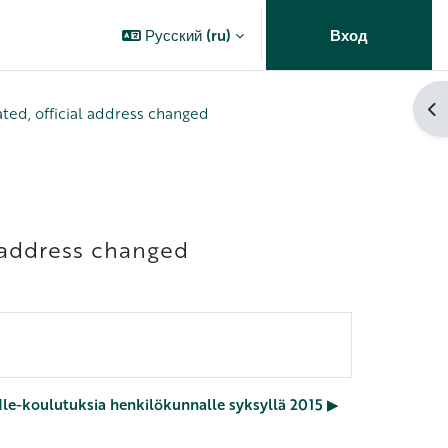
Русский ‎(ru)‎
Вход
От
ated, official address changed
l address changed
e-koulutuksia henkilökunnalle syksyllä 2015 ▶︎