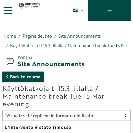
Vai al contenuto principale
Pannello laterale
Login
Home
Pagine del sito
Site Announcements
Käyttökatkoja ti 15.3. illalla / Maintenance break Tue 15 Mar evening
FORUM
Site Announcements
Back to course
Käyttökatkoja ti 15.3. illalla /
Maintenance break Tue 15 Mar
evening
Modalità visualizzazione
L'intervento è stato rimosso
Numero di risposte: 0