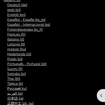
Deutsch ‎(de)‎
eesti ‎(et)‎
English ‎(en)‎
Español - España ‎(es_es)‎
Español - Internacional ‎(es)‎
Finlandssvenska ‎(sv_fi)‎
Français ‎(fr)‎
Italiano ‎(it)‎
Lietuvių ‎(lt)‎
magyar ‎(hu)‎
Nederlands ‎(nl)‎
Polski ‎(pl)‎
Português - Portugal ‎(pt)‎
Suomi ‎(fi)‎
Svenska ‎(sv)‎
Thai ‎(th)‎
Türkçe ‎(tr)‎
Русский ‎(ru)‎
العربية ‎(ar)‎
Apr
日本語 ‎(ja)‎
正體中文 ‎(zh_tw)‎