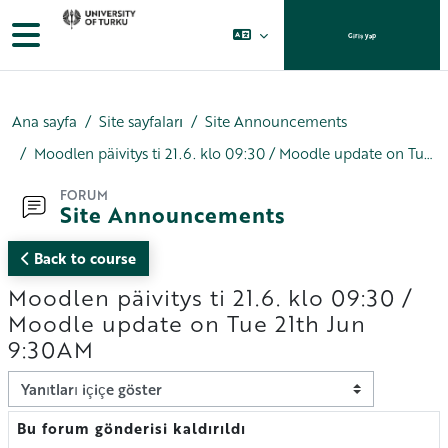
Ana içeriğe git
Yan panel
Giriş yap
Ana sayfa
Site sayfaları
Site Announcements
Moodlen päivitys ti 21.6. klo 09:30 / Moodle update on Tue 21th Jun 9:30AM
FORUM
Site Announcements
Back to course
Moodlen päivitys ti 21.6. klo 09:30 /
Moodle update on Tue 21th Jun
9:30AM
Görünüm modu
Bu forum gönderisi kaldırıldı
Yanıt sayısı: 0