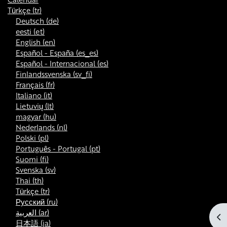
Türkçe ‎(tr)‎
Deutsch ‎(de)‎
eesti ‎(et)‎
English ‎(en)‎
Español - España ‎(es_es)‎
Español - Internacional ‎(es)‎
Finlandssvenska ‎(sv_fi)‎
Français ‎(fr)‎
Italiano ‎(it)‎
Lietuvių ‎(lt)‎
magyar ‎(hu)‎
Nederlands ‎(nl)‎
Polski ‎(pl)‎
Português - Portugal ‎(pt)‎
Suomi ‎(fi)‎
Svenska ‎(sv)‎
Thai ‎(th)‎
Türkçe ‎(tr)‎
Русский ‎(ru)‎
العربية ‎(ar)‎
Bl
日本語 ‎(ja)‎