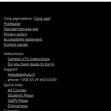
Giriş yapmadınız. (
Giriş yap
)
Politikalar
Standart temaya geç
Privacy policy
Accessibility statement
Kontrol paneli
Instructions
General UTU instructions
Do you have issues to log in
Support
helpdesk@utu.fi
phone +358 (0) 29 450 6000
Quick links
All Courses
Student's Peppi
Staff's Peppi
Digicampus
Calendar