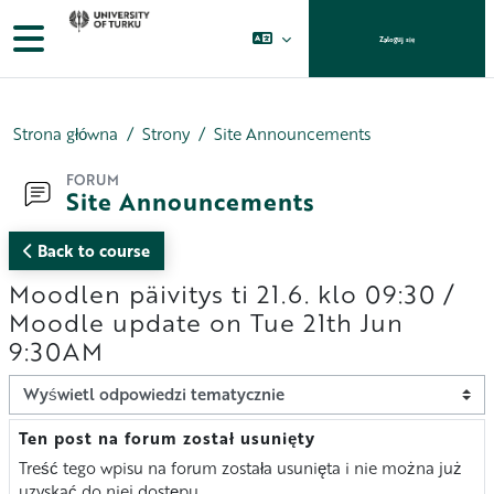
Przejdź do głównej zawartości
Panel boczny
Zaloguj się
Strona główna
Strony
Site Announcements
FORUM
Site Announcements
Back to course
Moodlen päivitys ti 21.6. klo 09:30 /
Moodle update on Tue 21th Jun
9:30AM
Sposób wyświetlania
Ten post na forum został usunięty
Liczba odpowiedzi: 0
Treść tego wpisu na forum została usunięta i nie można już
uzyskać do niej dostępu.