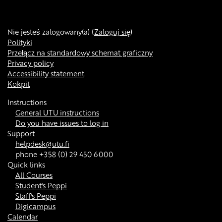
Nie jesteś zalogowany(a) (
Zaloguj się
)
Polityki
Przełącz na standardowy schemat graficzny
Privacy policy
Accessibility statement
Kokpit
Instructions
General UTU instructions
Do you have issues to log in
Support
helpdesk@utu.fi
phone +358 (0) 29 450 6000
Quick links
All Courses
Student's Peppi
Staff's Peppi
Digicampus
Calendar