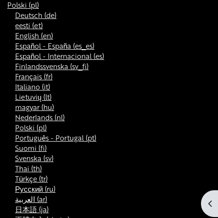
Polski ‎(pl)‎
Deutsch ‎(de)‎
eesti ‎(et)‎
English ‎(en)‎
Español - España ‎(es_es)‎
Español - Internacional ‎(es)‎
Finlandssvenska ‎(sv_fi)‎
Français ‎(fr)‎
Italiano ‎(it)‎
Lietuvių ‎(lt)‎
magyar ‎(hu)‎
Nederlands ‎(nl)‎
Polski ‎(pl)‎
Português - Portugal ‎(pt)‎
Suomi ‎(fi)‎
Svenska ‎(sv)‎
Thai ‎(th)‎
Türkçe ‎(tr)‎
Русский ‎(ru)‎
العربية ‎(ar)‎
Ot
日本語 ‎(ja)‎