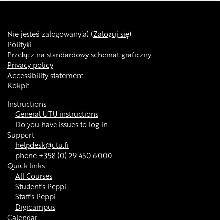
Nie jesteś zalogowany(a) (
Zaloguj się
)
Polityki
Przełącz na standardowy schemat graficzny
Privacy policy
Accessibility statement
Kokpit
Instructions
General UTU instructions
Do you have issues to log in
Support
helpdesk@utu.fi
phone +358 (0) 29 450 6000
Quick links
All Courses
Student's Peppi
Staff's Peppi
Digicampus
Calendar