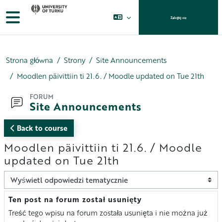
Przejdź do głównej zawartości
Panel boczny
Zaloguj się
Strona główna
Strony
Site Announcements
Moodlen päivittiin ti 21.6. / Moodle updated on Tue 21th
FORUM
Site Announcements
Back to course
Moodlen päivittiin ti 21.6. / Moodle
updated on Tue 21th
Sposób wyświetlania
Ten post na forum został usunięty
Liczba odpowiedzi: 0
Treść tego wpisu na forum została usunięta i nie można już