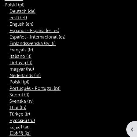
Polski ‎(pl)‎
Deutsch ‎(de)‎
eesti ‎(et)‎
English ‎(en)‎
Español - España ‎(es_es)‎
Español - Internacional ‎(es)‎
Finlandssvenska ‎(sv_fi)‎
Français ‎(fr)‎
Italiano ‎(it)‎
Lietuvių ‎(lt)‎
magyar ‎(hu)‎
Nederlands ‎(nl)‎
Polski ‎(pl)‎
Português - Portugal ‎(pt)‎
Suomi ‎(fi)‎
Svenska ‎(sv)‎
Thai ‎(th)‎
Türkçe ‎(tr)‎
Русский ‎(ru)‎
العربية ‎(ar)‎
Ot
日本語 ‎(ja)‎