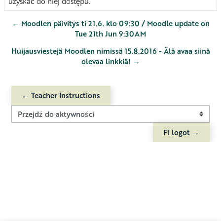
uzyskać do niej dostępu.
← Moodlen päivitys ti 21.6. klo 09:30 / Moodle update on
Tue 21th Jun 9:30AM
Huijausviestejä Moodlen nimissä 15.8.2016 - Älä avaa siinä
olevaa linkkiä! →
← Teacher Instructions
Przejdź do aktywności
FI logot →