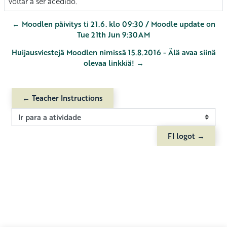
voltar a ser acedido.
← Moodlen päivitys ti 21.6. klo 09:30 / Moodle update on
Tue 21th Jun 9:30AM
Huijausviestejä Moodlen nimissä 15.8.2016 - Älä avaa siinä
olevaa linkkiä! →
← Teacher Instructions
Ir para a atividade
FI logot →