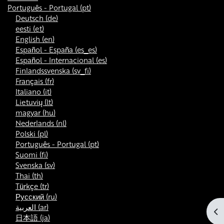
Português - Portugal ‎(pt)‎
Deutsch ‎(de)‎
eesti ‎(et)‎
English ‎(en)‎
Español - España ‎(es_es)‎
Español - Internacional ‎(es)‎
Finlandssvenska ‎(sv_fi)‎
Français ‎(fr)‎
Italiano ‎(it)‎
Lietuvių ‎(lt)‎
magyar ‎(hu)‎
Nederlands ‎(nl)‎
Polski ‎(pl)‎
Português - Portugal ‎(pt)‎
Suomi ‎(fi)‎
Svenska ‎(sv)‎
Thai ‎(th)‎
Türkçe ‎(tr)‎
Русский ‎(ru)‎
العربية ‎(ar)‎
Abr
日本語 ‎(ja)‎