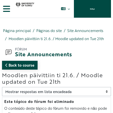
Ir para o conteúdo principal
Painel lateral
Entrar
Página principal
Páginas do site
Site Announcements
Moodlen päivittiin ti 21.6. / Moodle updated on Tue 21th
FÓRUM
Site Announcements
Back to course
Moodlen päivittiin ti 21.6. / Moodle
updated on Tue 21th
Modo de visualização
Este tópico do fórum foi eliminado
Número de respostas: 0
O conteúdo deste tópico do fórum foi removido e não pode