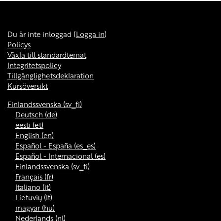
Du är inte inloggad (
Logga in
)
Policys
Växla till standardtemat
Integritetspolicy
Tillgänglighetsdeklaration
Kursöversikt
Finlandssvenska ‎(sv_fi)‎
Deutsch ‎(de)‎
eesti ‎(et)‎
English ‎(en)‎
Español - España ‎(es_es)‎
Español - Internacional ‎(es)‎
Finlandssvenska ‎(sv_fi)‎
Français ‎(fr)‎
Italiano ‎(it)‎
Lietuvių ‎(lt)‎
magyar ‎(hu)‎
Nederlands ‎(nl)‎