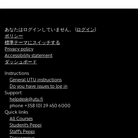
あなたはログインしていません。 (
ログイン
)
ポリシー
標準テーマにスイッチする
Privacy policy
Accessibility statement
ダッシュボード
Instructions
General UTU instructions
Do you have issues to log in
Support
helpdesk@utu.fi
phone +358 (0) 29 450 6000
Quick links
All Courses
Student's Peppi
Staff's Peppi
Digicampus