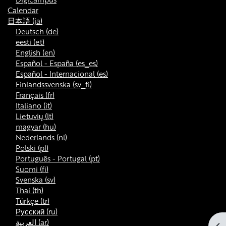
Calendar
日本語 ‎(ja)‎
Deutsch ‎(de)‎
eesti ‎(et)‎
English ‎(en)‎
Español - España ‎(es_es)‎
Español - Internacional ‎(es)‎
Finlandssvenska ‎(sv_fi)‎
Français ‎(fr)‎
Italiano ‎(it)‎
Lietuvių ‎(lt)‎
magyar ‎(hu)‎
Nederlands ‎(nl)‎
Polski ‎(pl)‎
Português - Portugal ‎(pt)‎
Suomi ‎(fi)‎
Svenska ‎(sv)‎
Thai ‎(th)‎
Türkçe ‎(tr)‎
Русский ‎(ru)‎
العربية ‎(ar)‎
ブ