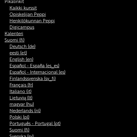
Pikalinkit
Kaikki kurssit
Opiskelijan Peppi
Henkilökunnan Peppi
Digicampus
Kalenteri
Suomi ‎(fi)‎
Deutsch ‎(de)‎
eesti ‎(et)‎
English ‎(en)‎
Español - España ‎(es_es)‎
Español - Internacional ‎(es)‎
Finlandssvenska ‎(sv_fi)‎
Français ‎(fr)‎
Italiano ‎(it)‎
Lietuvių ‎(lt)‎
magyar ‎(hu)‎
Nederlands ‎(nl)‎
Polski ‎(pl)‎
Português - Portugal ‎(pt)‎
Suomi ‎(fi)‎
Svenska ‎(sv)‎