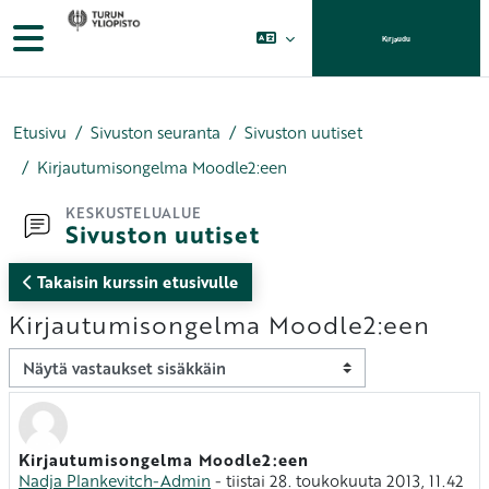
Siirry pääsisältöön
Sivupaneeli
Kirjaudu
Etusivu
Sivuston seuranta
Sivuston uutiset
Kirjautumisongelma Moodle2:een
KESKUSTELUALUE
Sivuston uutiset
Takaisin kurssin etusivulle
Kirjautumisongelma Moodle2:een
Näytön tila
Kirjautumisongelma Moodle2:een
Vastausten määrä: 0
Nadja Plankevitch-Admin
-
tiistai 28. toukokuuta 2013, 11.42