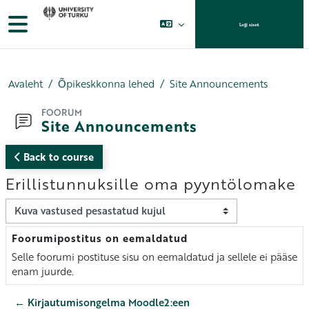
Jäta vahele peasisuni
Küljepaneel
Logi sisse
Avaleht
Õpikeskkonna lehed
Site Announcements
FOORUM
Site Announcements
Back to course
Erillistunnuksille oma pyyntölomake
Kuvamisrežiim
Foorumipostitus on eemaldatud
Vastuste arv 0
Selle foorumi postituse sisu on eemaldatud ja sellele ei pääse
enam juurde.
← Kirjautumisongelma Moodle2:een