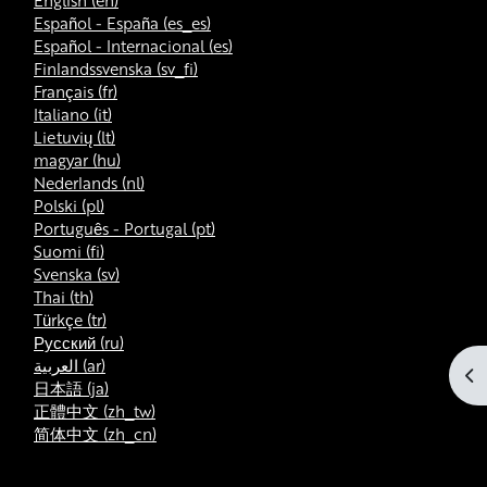
English ‎(en)‎
Español - España ‎(es_es)‎
Español - Internacional ‎(es)‎
Finlandssvenska ‎(sv_fi)‎
Français ‎(fr)‎
Italiano ‎(it)‎
Lietuvių ‎(lt)‎
magyar ‎(hu)‎
Nederlands ‎(nl)‎
Polski ‎(pl)‎
Português - Portugal ‎(pt)‎
Suomi ‎(fi)‎
Svenska ‎(sv)‎
Thai ‎(th)‎
Türkçe ‎(tr)‎
Русский ‎(ru)‎
العربية ‎(ar)‎
Av
日本語 ‎(ja)‎
正體中文 ‎(zh_tw)‎
简体中文 ‎(zh_cn)‎