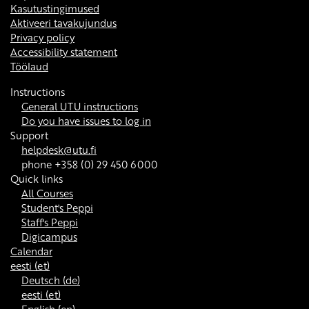
Kasutustingimused
Aktiveeri tavakujundus
Privacy policy
Accessibility statement
Töölaud
Instructions
General UTU instructions
Do you have issues to log in
Support
helpdesk@utu.fi
phone +358 (0) 29 450 6000
Quick links
All Courses
Student's Peppi
Staff's Peppi
Digicampus
Calendar
eesti ‎(et)‎
Deutsch ‎(de)‎
eesti ‎(et)‎