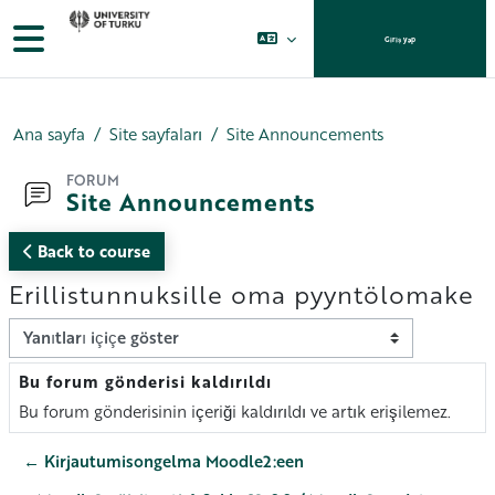
Ana içeriğe git
Yan panel
Giriş yap
Ana sayfa
Site sayfaları
Site Announcements
FORUM
Site Announcements
Back to course
Erillistunnuksille oma pyyntölomake
Görünüm modu
Bu forum gönderisi kaldırıldı
Yanıt sayısı: 0
Bu forum gönderisinin içeriği kaldırıldı ve artık erişilemez.
← Kirjautumisongelma Moodle2:een