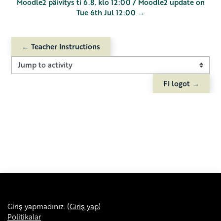
Moodle2 päivitys ti 6.8. klo 12:00 / Moodle2 update on
Tue 6th Jul 12:00 →
← Teacher Instructions
Jump to activity
FI logot →
Giriş yapmadınız. (
Giriş yap
)
Politikalar