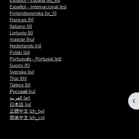
Español - España ‎(es_es)‎
Español - Internacional ‎(es)‎
Finlandssvenska ‎(sv_fi)‎
Français ‎(fr)‎
Italiano ‎(it)‎
Lietuvių ‎(lt)‎
magyar ‎(hu)‎
Nederlands ‎(nl)‎
Polski ‎(pl)‎
Português - Portugal ‎(pt)‎
Suomi ‎(fi)‎
Svenska ‎(sv)‎
Thai ‎(th)‎
Türkçe ‎(tr)‎
Русский ‎(ru)‎
العربية ‎(ar)‎
Bl
日本語 ‎(ja)‎
正體中文 ‎(zh_tw)‎
简体中文 ‎(zh_cn)‎