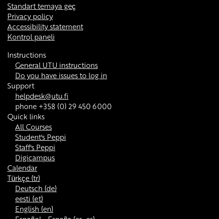
Standart temaya geç
Privacy policy
Accessibility statement
Kontrol paneli
Instructions
General UTU instructions
Do you have issues to log in
Support
helpdesk@utu.fi
phone +358 (0) 29 450 6000
Quick links
All Courses
Student's Peppi
Staff's Peppi
Digicampus
Calendar
Türkçe ‎(tr)‎
Deutsch ‎(de)‎
eesti ‎(et)‎
English ‎(en)‎