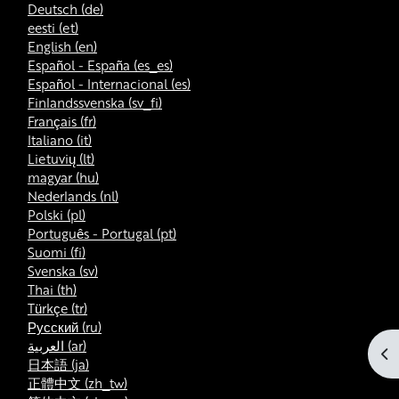
Deutsch ‎(de)‎
eesti ‎(et)‎
English ‎(en)‎
Español - España ‎(es_es)‎
Español - Internacional ‎(es)‎
Finlandssvenska ‎(sv_fi)‎
Français ‎(fr)‎
Italiano ‎(it)‎
Lietuvių ‎(lt)‎
magyar ‎(hu)‎
Nederlands ‎(nl)‎
Polski ‎(pl)‎
Português - Portugal ‎(pt)‎
Suomi ‎(fi)‎
Svenska ‎(sv)‎
Thai ‎(th)‎
Türkçe ‎(tr)‎
Русский ‎(ru)‎
العربية ‎(ar)‎
Ab
日本語 ‎(ja)‎
正體中文 ‎(zh_tw)‎