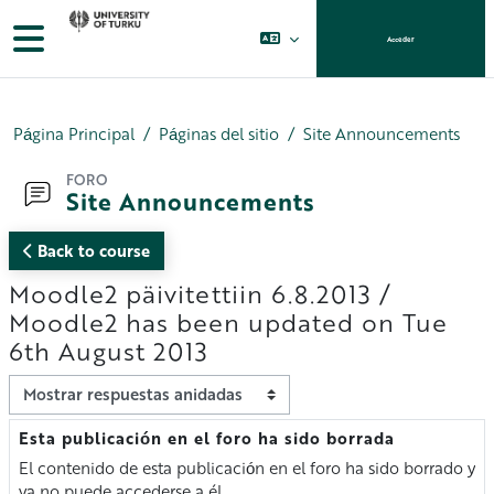
Salta al contenido principal
Panel lateral
Acceder
Página Principal
Páginas del sitio
Site Announcements
FORO
Site Announcements
Back to course
Moodle2 päivitettiin 6.8.2013 /
Moodle2 has been updated on Tue
6th August 2013
Mostrar modo
Esta publicación en el foro ha sido borrada
Número de respuestas: 0
El contenido de esta publicación en el foro ha sido borrado y
ya no puede accederse a él.