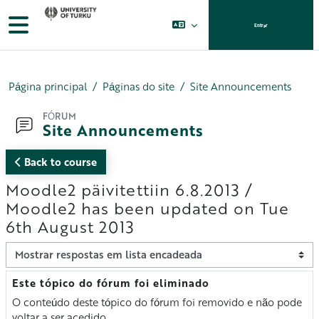
Ir para o conteúdo principal
Painel lateral
Entrar
Página principal
Páginas do site
Site Announcements
FÓRUM
Site Announcements
Back to course
Moodle2 päivitettiin 6.8.2013 /
Moodle2 has been updated on Tue
6th August 2013
Modo de visualização
Este tópico do fórum foi eliminado
Número de respostas: 0
O conteúdo deste tópico do fórum foi removido e não pode
voltar a ser acedido.