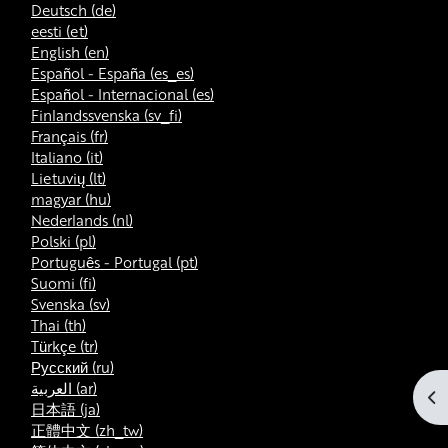
Deutsch ‎(de)‎
eesti ‎(et)‎
English ‎(en)‎
Español - España ‎(es_es)‎
Español - Internacional ‎(es)‎
Finlandssvenska ‎(sv_fi)‎
Français ‎(fr)‎
Italiano ‎(it)‎
Lietuvių ‎(lt)‎
magyar ‎(hu)‎
Nederlands ‎(nl)‎
Polski ‎(pl)‎
Português - Portugal ‎(pt)‎
Suomi ‎(fi)‎
Svenska ‎(sv)‎
Thai ‎(th)‎
Türkçe ‎(tr)‎
Русский ‎(ru)‎
العربية ‎(ar)‎
Abr
日本語 ‎(ja)‎
正體中文 ‎(zh_tw)‎