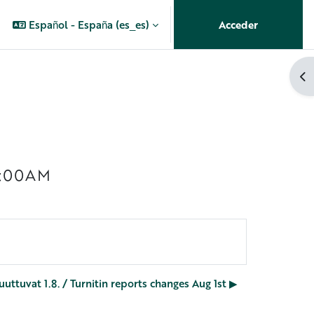
Español - España ‎(es_es)‎
Acceder
Ab
 9:00AM
uuttuvat 1.8. / Turnitin reports changes Aug 1st ▶︎