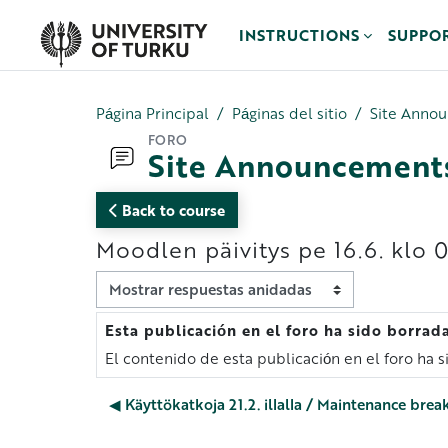
Salta al contenido principal
INSTRUCTIONS
SUPPO
Página Principal
Páginas del sitio
Site Anno
FORO
Site Announcement
Back to course
Moodlen päivitys pe 16.6. klo
Mostrar modo
Esta publicación en el foro ha sido borrad
Número de respuestas: 0
El contenido de esta publicación en el foro ha 
◀︎ Käyttökatkoja 21.2. illalla / Maintenance brea