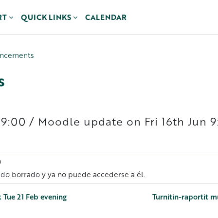
RT
QUICK LINKS
CALENDAR
uncements
s
 09:00 / Moodle update on Fri 16th Jun
a
sido borrado y ya no puede accederse a él.
k Tue 21 Feb evening
Turnitin-raportit m