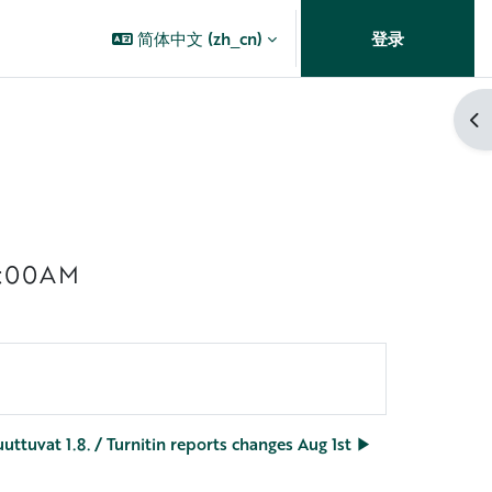
简体中文 ‎(zh_cn)‎
登录
打
 9:00AM
uttuvat 1.8. / Turnitin reports changes Aug 1st ▶︎