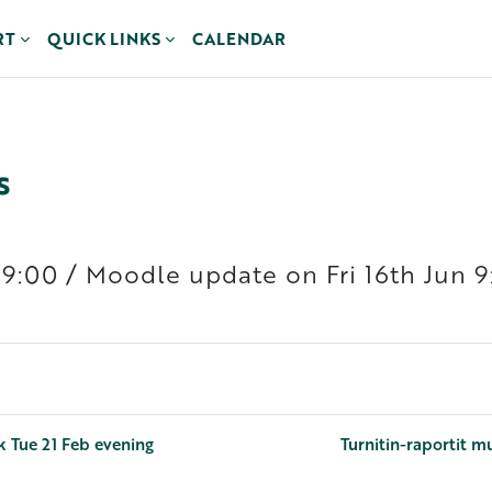
RT
QUICK LINKS
CALENDAR
s
 09:00 / Moodle update on Fri 16th Jun
ak Tue 21 Feb evening
Turnitin-raportit mu