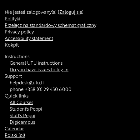
Nie jesteś zalogowany(a) (
Zaloguj się
)
Polityki
Przełącz na standardowy schemat graficzny
Privacy policy
Accessibility statement
Kokpit
Instructions
General UTU instructions
Do you have issues to log in
Support
helpdesk@utu.fi
phone +358 (0) 29 450 6000
Quick links
All Courses
Student's Peppi
Staff's Peppi
Digicampus
Calendar
Polski ‎(pl)‎