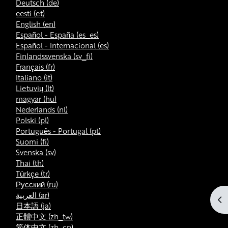
Deutsch ‎(de)‎
eesti ‎(et)‎
English ‎(en)‎
Español - España ‎(es_es)‎
Español - Internacional ‎(es)‎
Finlandssvenska ‎(sv_fi)‎
Français ‎(fr)‎
Italiano ‎(it)‎
Lietuvių ‎(lt)‎
magyar ‎(hu)‎
Nederlands ‎(nl)‎
Polski ‎(pl)‎
Português - Portugal ‎(pt)‎
Suomi ‎(fi)‎
Svenska ‎(sv)‎
Thai ‎(th)‎
Türkçe ‎(tr)‎
Русский ‎(ru)‎
العربية ‎(ar)‎
Ot
日本語 ‎(ja)‎
正體中文 ‎(zh_tw)‎
简体中文 ‎(zh_cn)‎