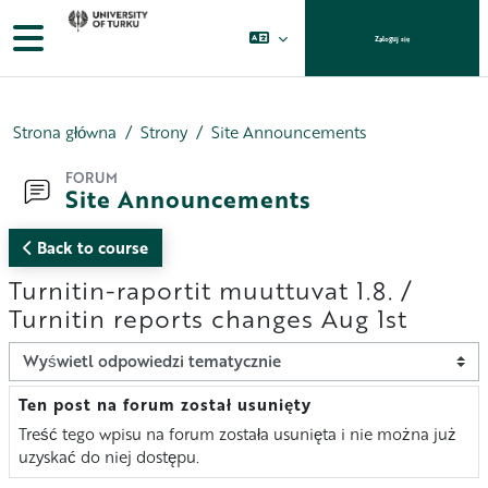
Przejdź do głównej zawartości
Panel boczny
Zaloguj się
Strona główna
Strony
Site Announcements
FORUM
Site Announcements
Back to course
Turnitin-raportit muuttuvat 1.8. /
Turnitin reports changes Aug 1st
Sposób wyświetlania
Ten post na forum został usunięty
Liczba odpowiedzi: 0
Treść tego wpisu na forum została usunięta i nie można już
uzyskać do niej dostępu.