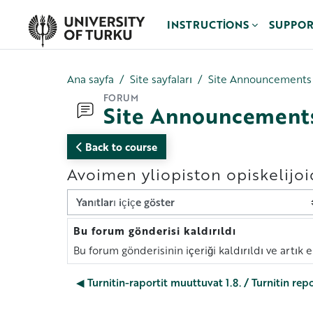
Ana içeriğe git
INSTRUCTIONS
SUPPO
Ana sayfa
Site sayfaları
Site Announcements
FORUM
Site Announcement
Back to course
Avoimen yliopiston opiskelijo
Görünüm modu
Bu forum gönderisi kaldırıldı
Yanıt sayısı: 0
Bu forum gönderisinin içeriği kaldırıldı ve artık 
◀︎ Turnitin-raportit muuttuvat 1.8. / Turnitin rep