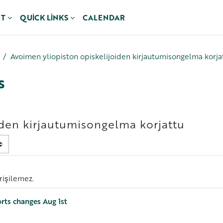
RT
QUICK LINKS
CALENDAR
Avoimen yliopiston opiskelijoiden kirjautumisongelma korja
s
iden kirjautumisongelma korjattu
erişilemez.
orts changes Aug 1st