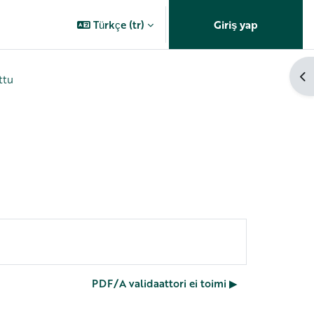
Türkçe ‎(tr)‎
Giriş yap
Bl
ttu
PDF/A validaattori ei toimi ▶︎