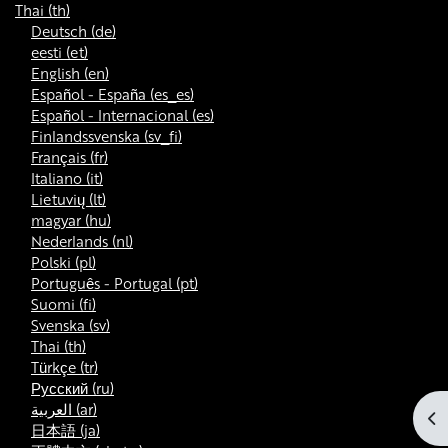
Thai ‎(th)‎
Deutsch ‎(de)‎
eesti ‎(et)‎
English ‎(en)‎
Español - España ‎(es_es)‎
Español - Internacional ‎(es)‎
Finlandssvenska ‎(sv_fi)‎
Français ‎(fr)‎
Italiano ‎(it)‎
Lietuvių ‎(lt)‎
magyar ‎(hu)‎
Nederlands ‎(nl)‎
Polski ‎(pl)‎
Português - Portugal ‎(pt)‎
Suomi ‎(fi)‎
Svenska ‎(sv)‎
Thai ‎(th)‎
Türkçe ‎(tr)‎
Русский ‎(ru)‎
العربية ‎(ar)‎
Op
日本語 ‎(ja)‎