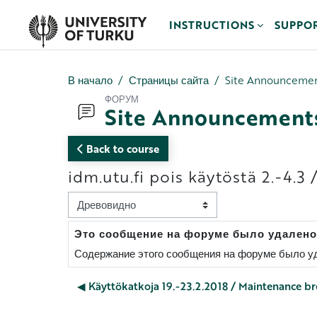
Перейти к основному содержанию
INSTRUCTIONS
SUPPO
В начало
Страницы сайта
Site Announceme
ФОРУМ
Site Announcement
Back to course
idm.utu.fi pois käytöstä 2.-4.3 
Режим отображения
Это сообщение на форуме было удалено
Количество ответов: 0
Содержание этого сообщения на форуме было уд
◀︎ Käyttökatkoja 19.-23.2.2018 / Maintenance br