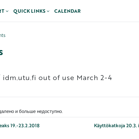
RT
QUICK LINKS
CALENDAR
nts
s
/ idm.utu.fi out of use March 2-4
алено и больше недоступно.
eaks 19.-23.2.2018
Käyttökatkoja 20.3. 