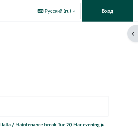
Русский ‎(ru)‎
Вход
От
illalla / Maintenance break Tue 20 Mar evening ▶︎