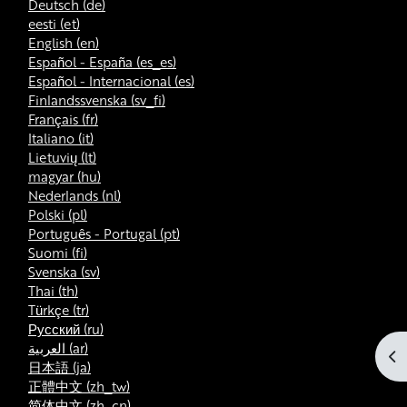
Deutsch ‎(de)‎
eesti ‎(et)‎
English ‎(en)‎
Español - España ‎(es_es)‎
Español - Internacional ‎(es)‎
Finlandssvenska ‎(sv_fi)‎
Français ‎(fr)‎
Italiano ‎(it)‎
Lietuvių ‎(lt)‎
magyar ‎(hu)‎
Nederlands ‎(nl)‎
Polski ‎(pl)‎
Português - Portugal ‎(pt)‎
Suomi ‎(fi)‎
Svenska ‎(sv)‎
Thai ‎(th)‎
Türkçe ‎(tr)‎
Русский ‎(ru)‎
العربية ‎(ar)‎
Ab
日本語 ‎(ja)‎
正體中文 ‎(zh_tw)‎
简体中文 ‎(zh_cn)‎