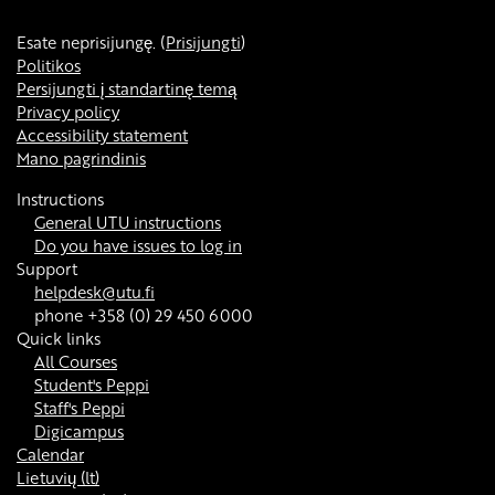
Esate neprisijungę. (
Prisijungti
)
Politikos
Persijungti į standartinę temą
Privacy policy
Accessibility statement
Mano pagrindinis
Instructions
General UTU instructions
Do you have issues to log in
Support
helpdesk@utu.fi
phone +358 (0) 29 450 6000
Quick links
All Courses
Student's Peppi
Staff's Peppi
Digicampus
Calendar
Lietuvių ‎(lt)‎