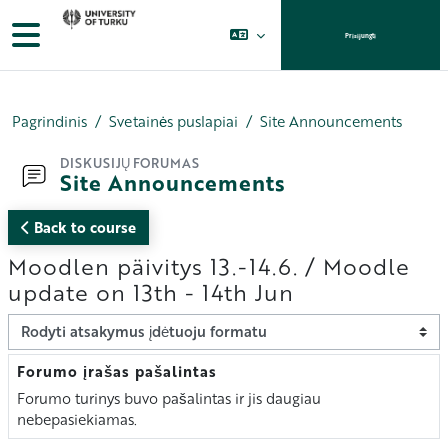
Pereiti į pagrindinį turinį
Šoninis skydelis
Prisijungti
Pagrindinis
Svetainės puslapiai
Site Announcements
DISKUSIJŲ FORUMAS
Site Announcements
Back to course
Moodlen päivitys 13.-14.6. / Moodle
update on 13th - 14th Jun
Rodymo režimas
Forumo įrašas pašalintas
Atsakymų skaičius: 0
Forumo turinys buvo pašalintas ir jis daugiau
nebepasiekiamas.