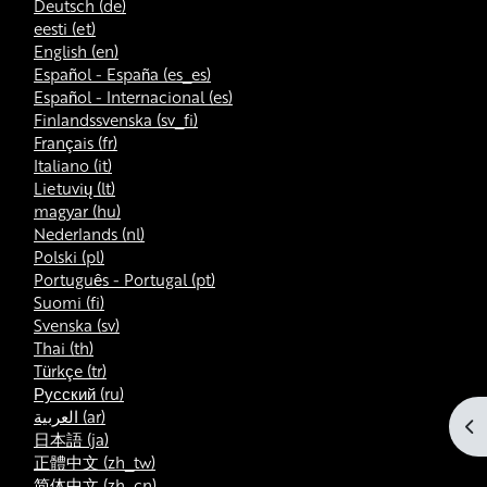
Deutsch ‎(de)‎
eesti ‎(et)‎
English ‎(en)‎
Español - España ‎(es_es)‎
Español - Internacional ‎(es)‎
Finlandssvenska ‎(sv_fi)‎
Français ‎(fr)‎
Italiano ‎(it)‎
Lietuvių ‎(lt)‎
magyar ‎(hu)‎
Nederlands ‎(nl)‎
Polski ‎(pl)‎
Português - Portugal ‎(pt)‎
Suomi ‎(fi)‎
Svenska ‎(sv)‎
Thai ‎(th)‎
Türkçe ‎(tr)‎
Русский ‎(ru)‎
العربية ‎(ar)‎
At
日本語 ‎(ja)‎
正體中文 ‎(zh_tw)‎
简体中文 ‎(zh_cn)‎