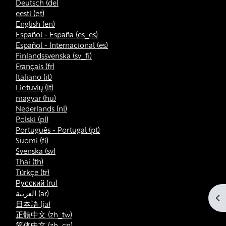
Deutsch ‎(de)‎
eesti ‎(et)‎
English ‎(en)‎
Español - España ‎(es_es)‎
Español - Internacional ‎(es)‎
Finlandssvenska ‎(sv_fi)‎
Français ‎(fr)‎
Italiano ‎(it)‎
Lietuvių ‎(lt)‎
magyar ‎(hu)‎
Nederlands ‎(nl)‎
Polski ‎(pl)‎
Português - Portugal ‎(pt)‎
Suomi ‎(fi)‎
Svenska ‎(sv)‎
Thai ‎(th)‎
Türkçe ‎(tr)‎
Русский ‎(ru)‎
العربية ‎(ar)‎
Ab
日本語 ‎(ja)‎
正體中文 ‎(zh_tw)‎
简体中文 ‎(zh_cn)‎