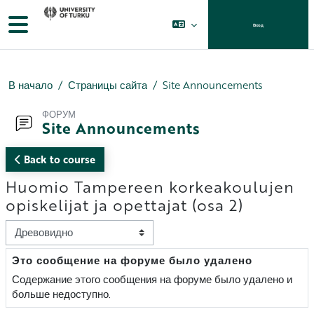
Перейти к основному содержанию
Боковая панель
Вход
В начало
Страницы сайта
Site Announcements
ФОРУМ
Site Announcements
Back to course
Huomio Tampereen korkeakoulujen
opiskelijat ja opettajat (osa 2)
Режим отображения
Это сообщение на форуме было удалено
Количество ответов: 0
Содержание этого сообщения на форуме было удалено и
больше недоступно.