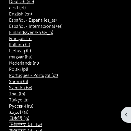
Deutsch ‎(de)‎
eesti ‎(et)‎
English ‎(en)‎
Español - España ‎(es_es)‎
Español - Internacional ‎(es)‎
Finlandssvenska ‎(sv_fi)‎
Français ‎(fr)‎
Italiano ‎(it)‎
Lietuvių ‎(lt)‎
magyar ‎(hu)‎
Nederlands ‎(nl)‎
Polski ‎(pl)‎
Português - Portugal ‎(pt)‎
Suomi ‎(fi)‎
Svenska ‎(sv)‎
Thai ‎(th)‎
Türkçe ‎(tr)‎
Русский ‎(ru)‎
العربية ‎(ar)‎
От
日本語 ‎(ja)‎
正體中文 ‎(zh_tw)‎
简体中文 ‎(zh_cn)‎