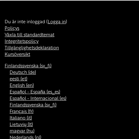
Du är inte inloggad (
Logga in
)
Policys
Växla till standardtemat
Integritetspolicy
Tillgänglighetsdeklaration
Kursöversikt
Finlandssvenska ‎(sv_fi)‎
Deutsch ‎(de)‎
eesti ‎(et)‎
English ‎(en)‎
Español - España ‎(es_es)‎
Español - Internacional ‎(es)‎
Finlandssvenska ‎(sv_fi)‎
Français ‎(fr)‎
Italiano ‎(it)‎
Lietuvių ‎(lt)‎
magyar ‎(hu)‎
Nederlands ‎(nl)‎