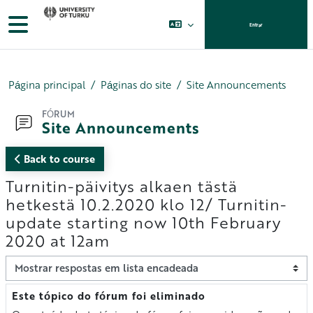
Ir para o conteúdo principal
Painel lateral
Entrar
Página principal
Páginas do site
Site Announcements
FÓRUM
Site Announcements
Back to course
Turnitin-päivitys alkaen tästä
hetkestä 10.2.2020 klo 12/ Turnitin-
update starting now 10th February
2020 at 12am
Modo de visualização
Este tópico do fórum foi eliminado
Número de respostas: 0