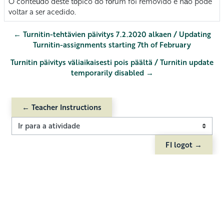
O conteúdo deste tópico do fórum foi removido e não pode
voltar a ser acedido.
← Turnitin-tehtävien päivitys 7.2.2020 alkaen / Updating
Turnitin-assignments starting 7th of February
Turnitin päivitys väliaikaisesti pois päältä / Turnitin update
temporarily disabled →
← Teacher Instructions
Ir para a atividade
FI logot →