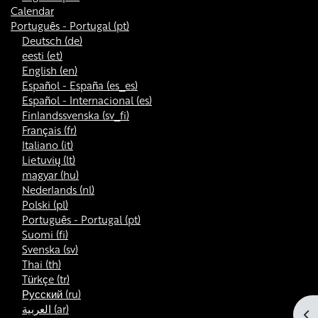
Calendar
Português - Portugal ‎(pt)‎
Deutsch ‎(de)‎
eesti ‎(et)‎
English ‎(en)‎
Español - España ‎(es_es)‎
Español - Internacional ‎(es)‎
Finlandssvenska ‎(sv_fi)‎
Français ‎(fr)‎
Italiano ‎(it)‎
Lietuvių ‎(lt)‎
magyar ‎(hu)‎
Nederlands ‎(nl)‎
Polski ‎(pl)‎
Português - Portugal ‎(pt)‎
Suomi ‎(fi)‎
Svenska ‎(sv)‎
Thai ‎(th)‎
Türkçe ‎(tr)‎
Русский ‎(ru)‎
العربية ‎(ar)‎
Abr