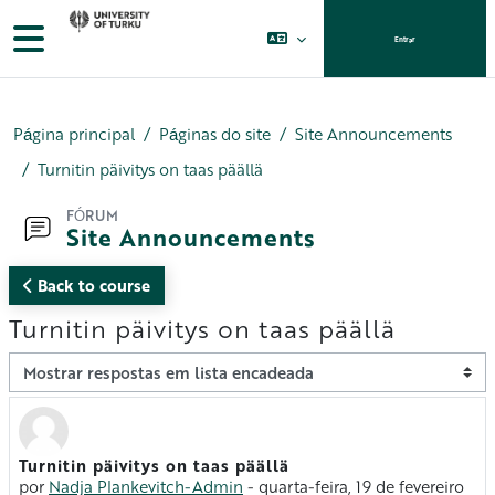
Ir para o conteúdo principal
Painel lateral
Entrar
Página principal
Páginas do site
Site Announcements
Turnitin päivitys on taas päällä
FÓRUM
Site Announcements
Back to course
Turnitin päivitys on taas päällä
Modo de visualização
Turnitin päivitys on taas päällä
Número de respostas: 0
por
Nadja Plankevitch-Admin
-
quarta-feira, 19 de fevereiro