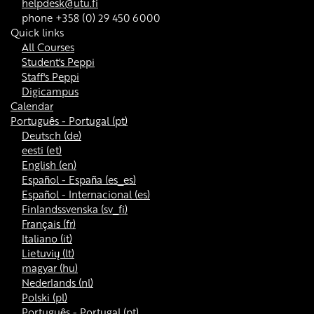
helpdesk@utu.fi
phone +358 (0) 29 450 6000
Quick links
All Courses
Student's Peppi
Staff's Peppi
Digicampus
Calendar
Português - Portugal ‎(pt)‎
Deutsch ‎(de)‎
eesti ‎(et)‎
English ‎(en)‎
Español - España ‎(es_es)‎
Español - Internacional ‎(es)‎
Finlandssvenska ‎(sv_fi)‎
Français ‎(fr)‎
Italiano ‎(it)‎
Lietuvių ‎(lt)‎
magyar ‎(hu)‎
Nederlands ‎(nl)‎
Polski ‎(pl)‎
Português - Portugal ‎(pt)‎