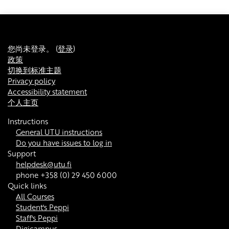
您尚未登录。 (
登录
)
政策
切换到标准主题
Privacy policy
Accessibility statement
个人主页
Instructions
General UTU instructions
Do you have issues to log in
Support
helpdesk@utu.fi
phone +358 (0) 29 450 6000
Quick links
All Courses
Student's Peppi
Staff's Peppi
Digicampus