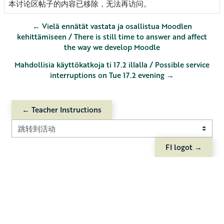
本讨论区帖子的内容已移除，无法再访问。
← Vielä ennätät vastata ja osallistua Moodlen
kehittämiseen / There is still time to answer and affect
the way we develop Moodle
Mahdollisia käyttökatkoja ti 17.2 illalla / Possible service
interruptions on Tue 17.2 evening →
← Teacher Instructions
跳转到活动
FI logot →