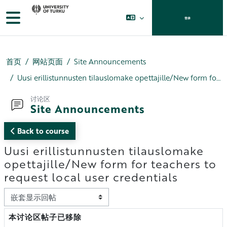
跳到主要内容
停靠面板
登录
首页
网站页面
Site Announcements
Uusi erillistunnusten tilauslomake opettajille/New form for teachers to request local user credentials
讨论区
Site Announcements
Back to course
Uusi erillistunnusten tilauslomake
opettajille/New form for teachers to
request local user credentials
显示模式
本讨论区帖子已移除
回帖数：0