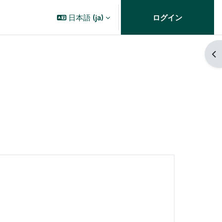
日本語 ‎(ja)‎
ログイン
ブ