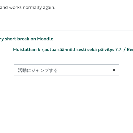
 and works normally again.
ry short break on Moodle
Muistathan kirjautua säännöllisesti sekä päivitys 7.7. / R
活動にジャンプする