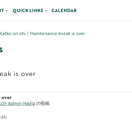
RT
QUICK LINKS
CALENDAR
Katko on ohi / Maintenance break is over
s
eak is over
 over
itch-Admin Nadja
の投稿
sti.