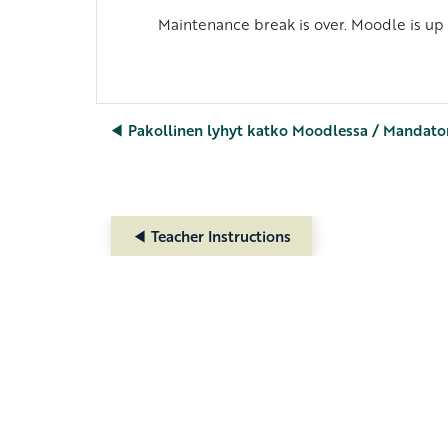
Maintenance break is over. Moodle is up
◀︎ Pakollinen lyhyt katko Moodlessa / Mandato
◀︎ Teacher Instructions