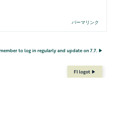
パーマリンク
emember to log in regularly and update on 7.7. ▶︎
FI logot ▶︎