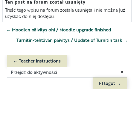
Ten post na forum został usunięty
Liczba odpowiedzi: 0
Treść tego wpisu na forum została usunięta i nie można już
uzyskać do niej dostępu.
← Moodlen päivitys ohi / Moodle upgrade finished
Turnitin-tehtävän päivitys / Update of Turnitin task →
← Teacher Instructions
Przejdź do aktywności
FI logot →