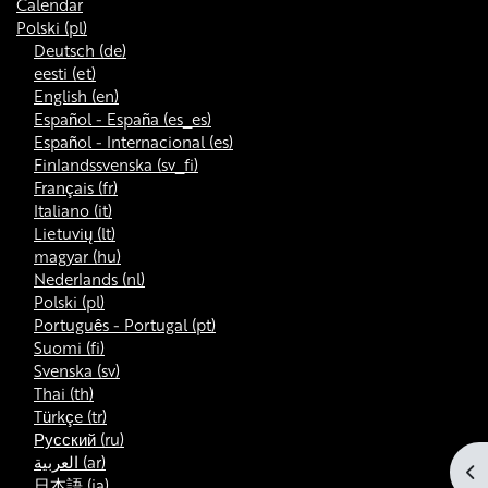
Calendar
Polski ‎(pl)‎
Deutsch ‎(de)‎
eesti ‎(et)‎
English ‎(en)‎
Español - España ‎(es_es)‎
Español - Internacional ‎(es)‎
Finlandssvenska ‎(sv_fi)‎
Français ‎(fr)‎
Italiano ‎(it)‎
Lietuvių ‎(lt)‎
magyar ‎(hu)‎
Nederlands ‎(nl)‎
Polski ‎(pl)‎
Português - Portugal ‎(pt)‎
Suomi ‎(fi)‎
Svenska ‎(sv)‎
Thai ‎(th)‎
Türkçe ‎(tr)‎
Русский ‎(ru)‎
العربية ‎(ar)‎
Ot
日本語 ‎(ja)‎