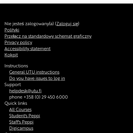
Nie jesteś zalogowany(a) (
Zaloguj się
)
Polityki
Przełącz na standardowy schemat graficzny
Privacy policy
Accessibility statement
Kokpit
Instructions
General UTU instructions
Do you have issues to log in
Support
helpdesk@utu.fi
phone +358 (0) 29 450 6000
Quick links
All Courses
Student's Peppi
Staff's Peppi
Digicampus