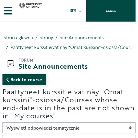
Przejdź do głównej zawartości
Panel boczny
Zaloguj się
Strona główna
Strony
Site Announcements
Päättyneet kurssit eivät näy "Omat kurssini"-osiossa/Courses whose end-date is in the past are not shown in "My courses"
FORUM
Site Announcements
Back to course
Päättyneet kurssit eivät näy "Omat
kurssini"-osiossa/Courses whose
end-date is in the past are not shown
in "My courses"
Sposób wyświetlania