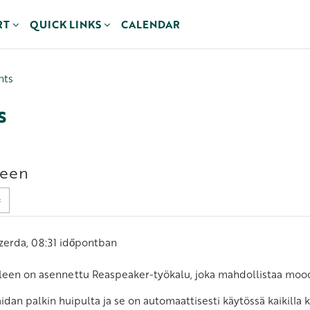
RT
QUICK LINKS
CALENDAR
nts
s
leen
zerda, 08:31
időpontban
een on asennettu Reaspeaker-työkalu, joka mahdollistaa mood
n palkin huipulta ja se on automaattisesti käytössä kaikilla käyt