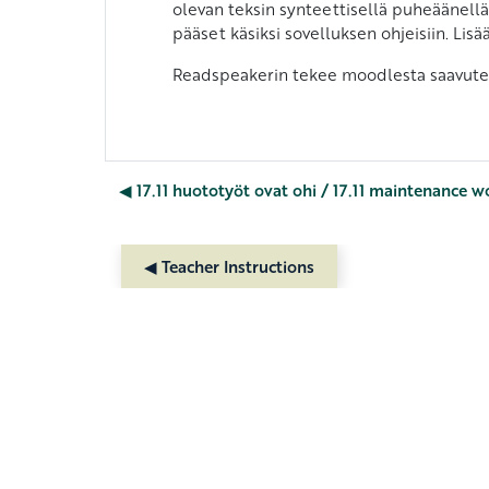
olevan teksin synteettisellä puheäänellä
pääset käsiksi sovelluksen ohjeisiin. L
Readspeakerin tekee moodlesta saavutet
◀︎ 17.11 huototyöt ovat ohi / 17.11 maintenance w
◀︎ Teacher Instructions