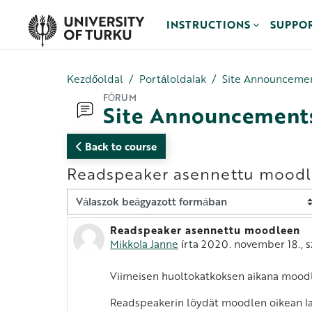
Tovább a fő tartalomhoz
INSTRUCTIONS
SUPPO
Kezdőoldal
Portáloldalak
Site Announceme
FÓRUM
Site Announcement
Back to course
Readspeaker asennettu mood
Megjelenítési mód
Readspeaker asennettu moodleen
Válaszok szám: 0
Mikkola Janne
írta
2020. november 18., s
Viimeisen huoltokatkoksen aikana moodl
Readspeakerin löydät moodlen oikean laida