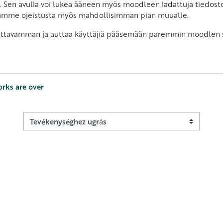
. Sen avulla voi lukea ääneen myös moodleen ladattuja tiedosto
isäämme ojeistusta myös mahdollisimman pian muualle.
tavamman ja auttaa käyttäjiä pääsemään paremmin moodlen sis
orks are over
Tevékenységhez ugrás