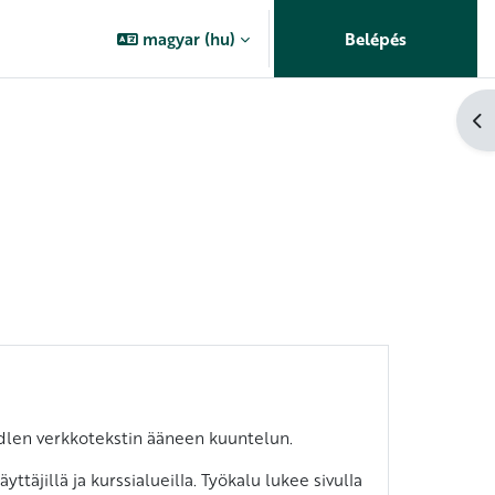
magyar ‎(hu)‎
Belépés
Bl
len verkkotekstin ääneen kuuntelun.
täjillä ja kurssialueilla. Työkalu lukee sivulla