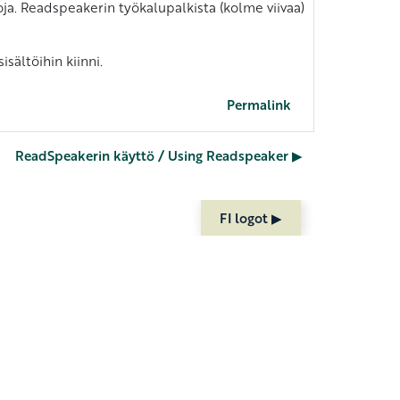
ja. Readspeakerin työkalupalkista (kolme viivaa)
ältöihin kiinni.
Permalink
ReadSpeakerin käyttö / Using Readspeaker ▶︎
FI logot ▶︎