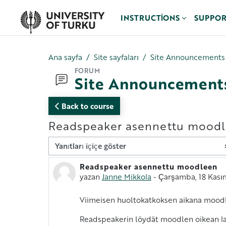
Ana içeriğe git
INSTRUCTIONS
SUPPO
Ana sayfa
Site sayfaları
Site Announcements
FORUM
Site Announcement
Back to course
Readspeaker asennettu mood
Görünüm modu
Readspeaker asennettu moodleen
Yanıt sayısı: 0
yazan
Janne Mikkola
-
Çarşamba, 18 Kası
Viimeisen huoltokatkoksen aikana moodl
Readspeakerin löydät moodlen oikean laida