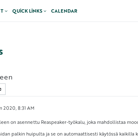
RT
QUICK LINKS
CALENDAR
s
leen
m 2020, 8:31 AM
een on asennettu Reaspeaker-työkalu, joka mahdollistaa mood
n palkin huipulta ja se on automaattisesti käytössä kaikilla käyt