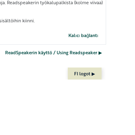
ja. Readspeakerin työkalupalkista (kolme viivaa)
ältöihin kiinni.
Kalıcı bağlantı
ReadSpeakerin käyttö / Using Readspeaker ▶︎
FI logot ▶︎