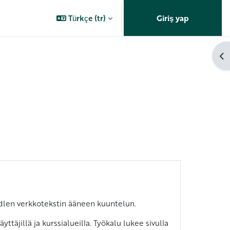
Türkçe ‎(tr)‎
Giriş yap
Bl
len verkkotekstin ääneen kuuntelun.
täjillä ja kurssialueilla. Työkalu lukee sivulla