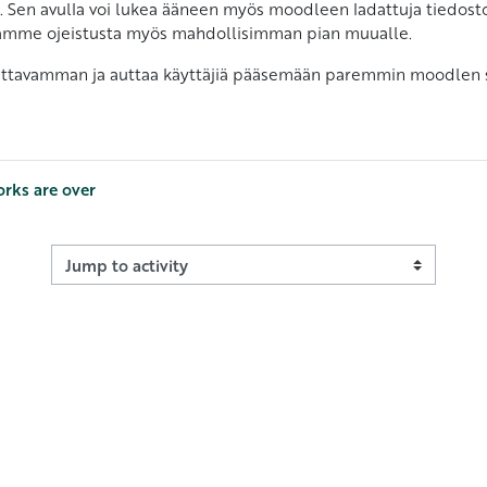
. Sen avulla voi lukea ääneen myös moodleen ladattuja tiedosto
isäämme ojeistusta myös mahdollisimman pian muualle.
tavamman ja auttaa käyttäjiä pääsemään paremmin moodlen sis
orks are over
Jump to activity