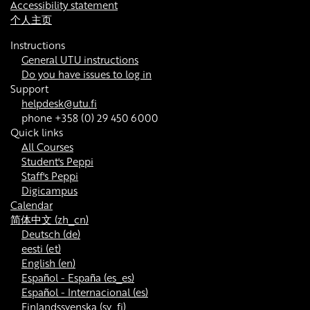
Accessibility statement
个人主页
Instructions
General UTU instructions
Do you have issues to log in
Support
helpdesk@utu.fi
phone +358 (0) 29 450 6000
Quick links
All Courses
Student's Peppi
Staff's Peppi
Digicampus
Calendar
简体中文 ‎(zh_cn)‎
Deutsch ‎(de)‎
eesti ‎(et)‎
English ‎(en)‎
Español - España ‎(es_es)‎
Español - Internacional ‎(es)‎
Finlandssvenska ‎(sv_fi)‎