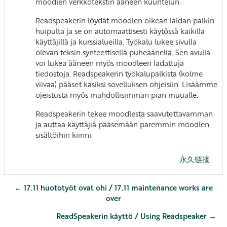
moodlen verkkotekstin ääneen kuuntelun.
Readspeakerin löydät moodlen oikean laidan palkin
huipulta ja se on automaattisesti käytössä kaikilla
käyttäjillä ja kurssialueilla. Työkalu lukee sivulla
olevan teksin synteettisellä puheäänellä. Sen avulla
voi lukea ääneen myös moodleen ladattuja
tiedostoja. Readspeakerin työkalupalkista (kolme
viivaa) pääset käsiksi sovelluksen ohjeisiin. Lisäämme
ojeistusta myös mahdollisimman pian muualle.
Readspeakerin tekee moodlesta saavutettavamman
ja auttaa käyttäjiä pääsemään paremmin moodlen
sisältöihin kiinni.
永久链接
← 17.11 huototyöt ovat ohi / 17.11 maintenance works are
over
ReadSpeakerin käyttö / Using Readspeaker →