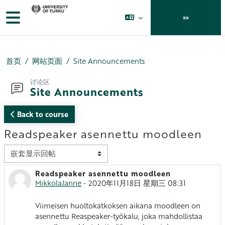
跳到主要内容
停靠面板
登录
首页
网站页面
Site Announcements
讨论区
Site Announcements
Back to course
Readspeaker asennettu moodleen
显示模式
Readspeaker asennettu moodleen
回帖数：0
MikkolaJanne
-
2020年11月18日 星期三 08:31
Viimeisen huoltokatkoksen aikana moodleen on
asennettu Reaspeaker-työkalu, joka mahdollistaa