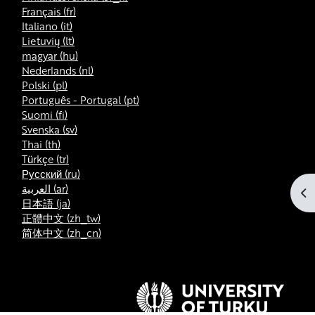
Français ‎(fr)‎
Italiano ‎(it)‎
Lietuvių ‎(lt)‎
magyar ‎(hu)‎
Nederlands ‎(nl)‎
Polski ‎(pl)‎
Português - Portugal ‎(pt)‎
Suomi ‎(fi)‎
Svenska ‎(sv)‎
Thai ‎(th)‎
Türkçe ‎(tr)‎
Русский ‎(ru)‎
العربية ‎(ar)‎
打
日本語 ‎(ja)‎
正體中文 ‎(zh_tw)‎
简体中文 ‎(zh_cn)‎