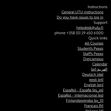
Instructions
General UTU instructions
Do you have issues to log in
Support
helpdesk@utu.fi
phone +358 (0) 29 450 6000
Quick links
All Courses
Student's Peppi
Staff's Peppi
Digicampus
Calendar
العربية ‎(ar)‎
Deutsch ‎(de)‎
eesti ‎(et)‎
English ‎(en)‎
Español - España ‎(es_es)‎
Español - Internacional ‎(es)‎
Finlandssvenska ‎(sv_fi)‎
Français ‎(fr)‎
Italiano ‎(it)‎