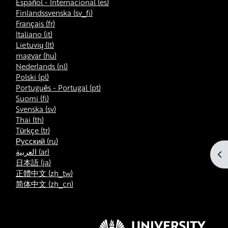
Español - Internacional ‎(es)‎
Finlandssvenska ‎(sv_fi)‎
Français ‎(fr)‎
Italiano ‎(it)‎
Lietuvių ‎(lt)‎
magyar ‎(hu)‎
Nederlands ‎(nl)‎
Polski ‎(pl)‎
Português - Portugal ‎(pt)‎
Suomi ‎(fi)‎
Svenska ‎(sv)‎
Thai ‎(th)‎
Türkçe ‎(tr)‎
Русский ‎(ru)‎
العربية ‎(ar)‎
Ab
日本語 ‎(ja)‎
正體中文 ‎(zh_tw)‎
简体中文 ‎(zh_cn)‎