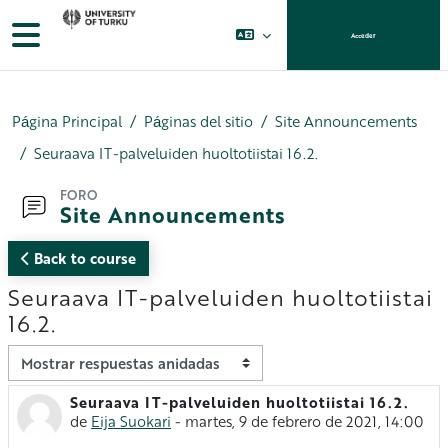
Salta al contenido principal
Panel lateral
Acceder
Página Principal
Páginas del sitio
Site Announcements
Seuraava IT-palveluiden huoltotiistai 16.2.
FORO
Site Announcements
Back to course
Seuraava IT-palveluiden huoltotiistai
16.2.
Mostrar modo
Seuraava IT-palveluiden huoltotiistai 16.2.
Número de respuestas: 0
de
Eija Suokari
-
martes, 9 de febrero de 2021, 14:00