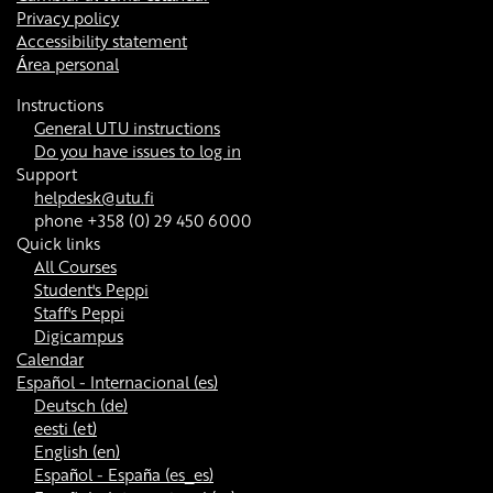
Privacy policy
Accessibility statement
Área personal
Instructions
General UTU instructions
Do you have issues to log in
Support
helpdesk@utu.fi
phone +358 (0) 29 450 6000
Quick links
All Courses
Student's Peppi
Staff's Peppi
Digicampus
Calendar
Español - Internacional ‎(es)‎
Deutsch ‎(de)‎
eesti ‎(et)‎
English ‎(en)‎
Español - España ‎(es_es)‎