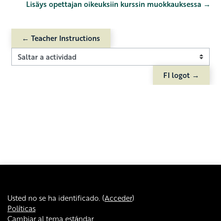
Lisäys opettajan oikeuksiin kurssin muokkauksessa →
← Teacher Instructions
Saltar a actividad
FI logot →
Usted no se ha identificado. (
Acceder
)
Políticas
Cambiar al tema estándar