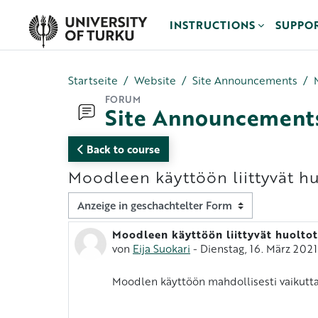
Zum Hauptinhalt
INSTRUCTIONS
SUPPO
Startseite
Website
Site Announcements
FORUM
Site Announcement
Back to course
Moodleen käyttöön liittyvät hu
Anzeigemodus
Moodleen käyttöön liittyvät huoltot
Anzahl Antworten: 0
von
Eija Suokari
-
Dienstag, 16. März 2021
Moodlen käyttöön mahdollisesti vaikutta