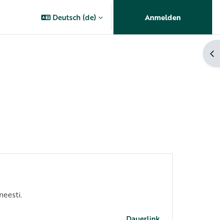
Deutsch ‎(de)‎
Anmelden
Bl
neesti.
Dauerlink