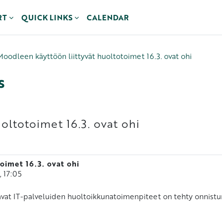
RT
QUICK LINKS
CALENDAR
Moodleen käyttöön liittyvät huoltotoimet 16.3. ovat ohi
s
oltotoimet 16.3. ovat ohi
oimet 16.3. ovat ohi
, 17:05
vat IT-palveluiden huoltoikkunatoimenpiteet on tehty onnistu