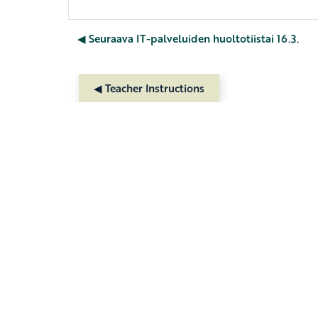
◀︎ Seuraava IT-palveluiden huoltotiistai 16.3.
◀︎ Teacher Instructions