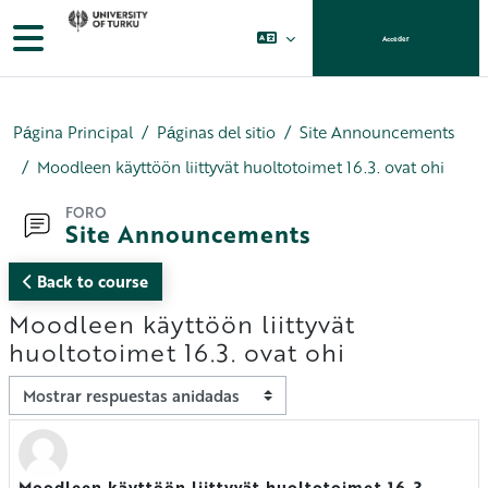
Salta al contenido principal
Panel lateral
Acceder
Página Principal
Páginas del sitio
Site Announcements
Moodleen käyttöön liittyvät huoltotoimet 16.3. ovat ohi
FORO
Site Announcements
Back to course
Moodleen käyttöön liittyvät
huoltotoimet 16.3. ovat ohi
Mostrar modo
Moodleen käyttöön liittyvät huoltotoimet 16.3.