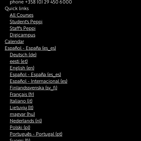
phone +358 (0) 29 450 6000
Quick links
All Courses
Student's Peppi
Staff's Peppi
Digicampus
Calendar
Español - España ‎(es_es)‎
Deutsch ‎(de)‎
eesti ‎(et)‎
English ‎(en)‎
Español - España ‎(es_es)‎
Español - Internacional ‎(es)‎
Finlandssvenska ‎(sv_fi)‎
Français ‎(fr)‎
Italiano ‎(it)‎
Lietuvių ‎(lt)‎
magyar ‎(hu)‎
Nederlands ‎(nl)‎
Polski ‎(pl)‎
Português - Portugal ‎(pt)‎
Suomi ‎(fi)‎