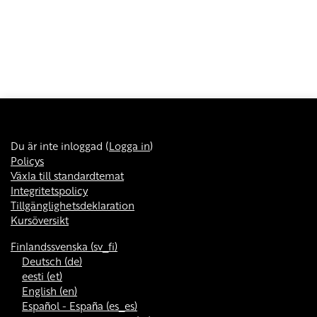
Du är inte inloggad (
Logga in
)
Policys
Växla till standardtemat
Integritetspolicy
Tillgänglighetsdeklaration
Kursöversikt
Finlandssvenska ‎(sv_fi)‎
Deutsch ‎(de)‎
eesti ‎(et)‎
English ‎(en)‎
Español - España ‎(es_es)‎