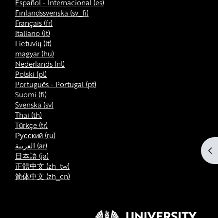
Español - Internacional ‎(es)‎
Finlandssvenska ‎(sv_fi)‎
Français ‎(fr)‎
Italiano ‎(it)‎
Lietuvių ‎(lt)‎
magyar ‎(hu)‎
Nederlands ‎(nl)‎
Polski ‎(pl)‎
Português - Portugal ‎(pt)‎
Suomi ‎(fi)‎
Svenska ‎(sv)‎
Thai ‎(th)‎
Türkçe ‎(tr)‎
Русский ‎(ru)‎
العربية ‎(ar)‎
Öp
日本語 ‎(ja)‎
正體中文 ‎(zh_tw)‎
简体中文 ‎(zh_cn)‎