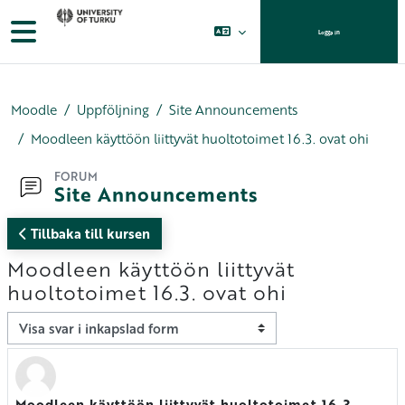
Gå direkt till huvudinnehåll
Sidopanel
Logga in
Moodle
Uppföljning
Site Announcements
Moodleen käyttöön liittyvät huoltotoimet 16.3. ovat ohi
FORUM
Site Announcements
Tillbaka till kursen
Moodleen käyttöön liittyvät
huoltotoimet 16.3. ovat ohi
Visningsläge
Moodleen käyttöön liittyvät huoltotoimet 16.3.