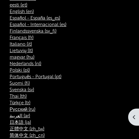
eesti ‎(et)‎
English ‎(en)‎
Español - España ‎(es_es)‎
Español - Internacional ‎(es)‎
Finlandssvenska ‎(sv_fi)‎
Français ‎(fr)‎
Italiano ‎(it)‎
Lietuvių ‎(lt)‎
magyar ‎(hu)‎
Nederlands ‎(nl)‎
Polski ‎(pl)‎
Português - Portugal ‎(pt)‎
Suomi ‎(fi)‎
Svenska ‎(sv)‎
Thai ‎(th)‎
Türkçe ‎(tr)‎
Русский ‎(ru)‎
العربية ‎(ar)‎
Op
日本語 ‎(ja)‎
正體中文 ‎(zh_tw)‎
简体中文 ‎(zh_cn)‎