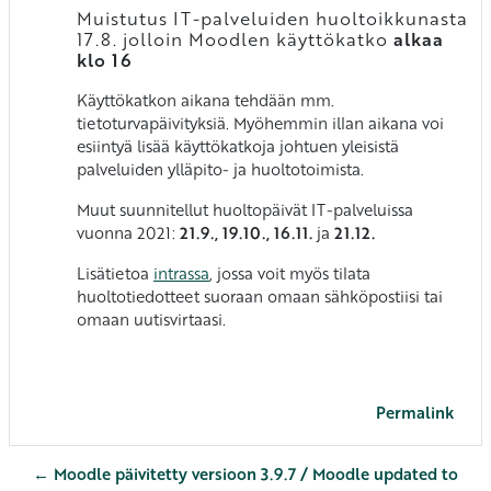
Muistutus IT-palveluiden huoltoikkunasta
17.8. jolloin Moodlen käyttökatko
alkaa
klo 16
Käyttökatkon aikana tehdään mm.
tietoturvapäivityksiä. Myöhemmin illan aikana voi
esiintyä lisää käyttökatkoja johtuen yleisistä
palveluiden ylläpito- ja huoltotoimista.
Muut suunnitellut huoltopäivät IT-palveluissa
vuonna 2021:
21.9., 19.10., 16.11.
ja
21.12.
Lisätietoa
intrassa
, jossa voit myös tilata
huoltotiedotteet suoraan omaan sähköpostiisi tai
omaan uutisvirtaasi.
Permalink
← Moodle päivitetty versioon 3.9.7 / Moodle updated to