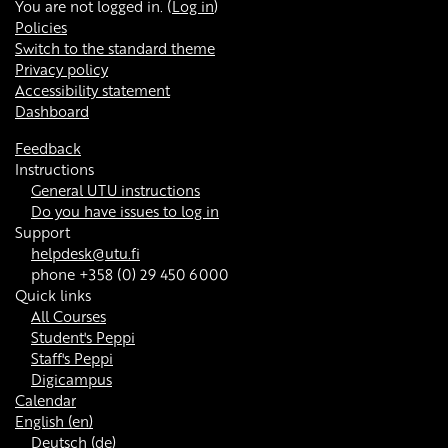
You are not logged in. (
Log in
)
Policies
Switch to the standard theme
Privacy policy
Accessibility statement
Dashboard
Feedback
Instructions
General UTU instructions
Do you have issues to log in
Support
helpdesk@utu.fi
phone +358 (0) 29 450 6000
Quick links
All Courses
Student's Peppi
Staff's Peppi
Digicampus
Calendar
English ‎(en)‎
Deutsch ‎(de)‎