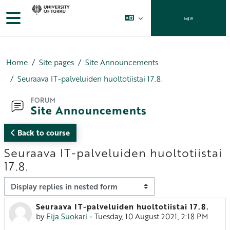
Skip to main content
Side panel
Log in
Home
Site pages
Site Announcements
Seuraava IT-palveluiden huoltotiistai 17.8.
FORUM
Site Announcements
Back to course
Seuraava IT-palveluiden huoltotiistai
17.8.
Display mode
Seuraava IT-palveluiden huoltotiistai 17.8.
Number of replies: 0
by
Eija Suokari
-
Tuesday, 10 August 2021, 2:18 PM