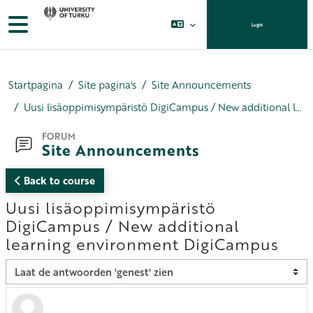
Ga naar hoofdinhoud
Zijpaneel
Login
Startpagina
Site pagina's
Site Announcements
Uusi lisäoppimisympäristö DigiCampus / New additional learning environment DigiCampus
FORUM
Site Announcements
Back to course
Uusi lisäoppimisympäristö
DigiCampus / New additional
learning environment DigiCampus
Toon modus