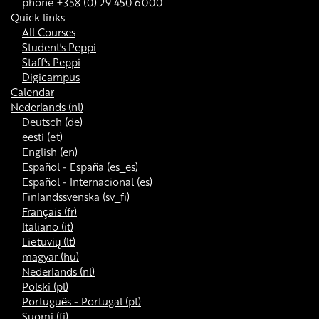
phone +358 (0) 29 450 6000
Quick links
All Courses
Student's Peppi
Staff's Peppi
Digicampus
Calendar
Nederlands ‎(nl)‎
Deutsch ‎(de)‎
eesti ‎(et)‎
English ‎(en)‎
Español - España ‎(es_es)‎
Español - Internacional ‎(es)‎
Finlandssvenska ‎(sv_fi)‎
Français ‎(fr)‎
Italiano ‎(it)‎
Lietuvių ‎(lt)‎
magyar ‎(hu)‎
Nederlands ‎(nl)‎
Polski ‎(pl)‎
Português - Portugal ‎(pt)‎
Suomi ‎(fi)‎