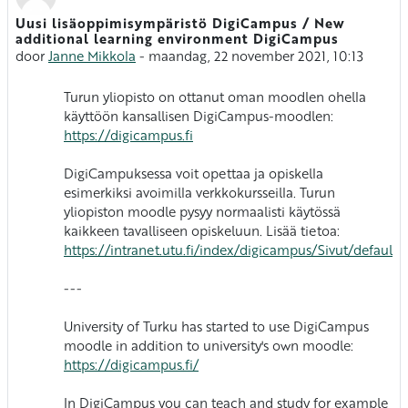
Uusi lisäoppimisympäristö DigiCampus / New
Aantal antwoorden: 0
additional learning environment DigiCampus
door
Janne Mikkola
-
maandag, 22 november 2021, 10:13
Turun yliopisto on ottanut oman moodlen ohella
käyttöön kansallisen DigiCampus-moodlen:
https://digicampus.fi
DigiCampuksessa voit opettaa ja opiskella
esimerkiksi avoimilla verkkokursseilla. Turun
yliopiston moodle pysyy normaalisti käytössä
kaikkeen tavalliseen opiskeluun. Lisää tietoa:
https://intranet.utu.fi/index/digicampus/Sivut/default.
---
University of Turku has started to use DigiCampus
moodle in addition to university's own moodle:
https://digicampus.fi/
In DigiCampus you can teach and study for example