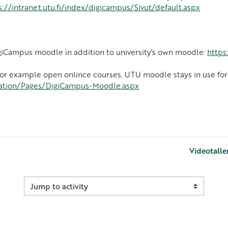
s://intranet.utu.fi/index/digicampus/Sivut/default.aspx
DigiCampus moodle in addition to university's own moodle:
https
or example open onlince courses. UTU moodle stays in use for 
ducation/Pages/DigiCampus-Moodle.aspx
Videotalle
Jump to activity