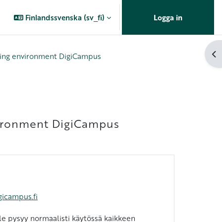
Finlandssvenska ‎(sv_fi)‎
Logga in
Öp
ning environment DigiCampus
vironment DigiCampus
gicampus.fi
dle pysyy normaalisti käytössä kaikkeen