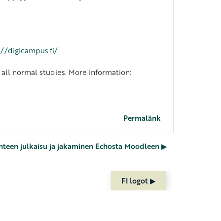
://digicampus.fi/
all normal studies. More information:
Permalänk
nteen julkaisu ja jakaminen Echosta Moodleen ▶︎
FI logot ▶︎