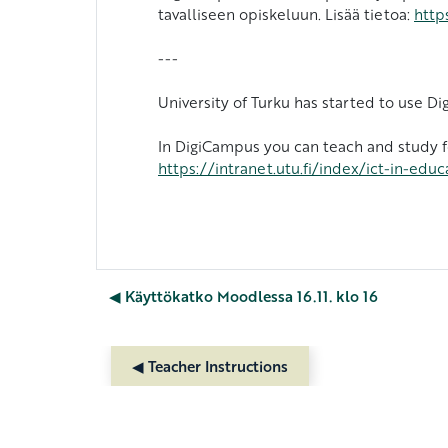
tavalliseen opiskeluun. Lisää tietoa:
http
---
University of Turku has started to use 
In DigiCampus you can teach and study f
https://intranet.utu.fi/index/ict-in-e
◀︎ Käyttökatko Moodlessa 16.11. klo 16
◀︎ Teacher Instructions