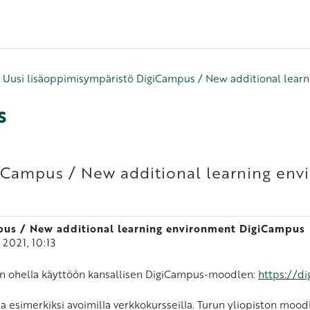
Uusi lisäoppimisympäristö DigiCampus / New additional lear
s
giCampus / New additional learning en
pus / New additional learning environment DigiCampus
2021, 10:13
n ohella käyttöön kansallisen DigiCampus-moodlen:
https://di
a esimerkiksi avoimilla verkkokursseilla. Turun yliopiston moo