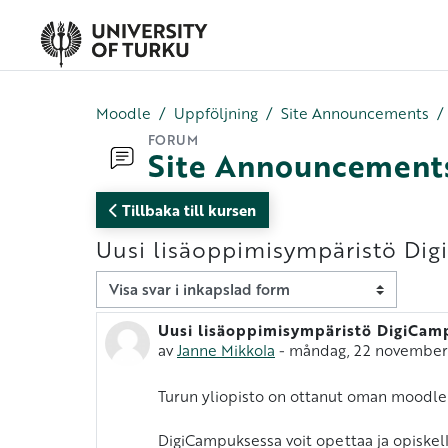
Gå direkt till huvudinnehåll
Moodle
Uppföljning
Site Announcements
FORUM
Site Announcement
Tillbaka till kursen
Uusi lisäoppimisympäristö Di
Visningsläge
Uusi lisäoppimisympäristö DigiCam
Antal svar: 0
av
Janne Mikkola
-
måndag, 22 november 
Turun yliopisto on ottanut oman moodle
DigiCampuksessa voit opettaa ja opiskell