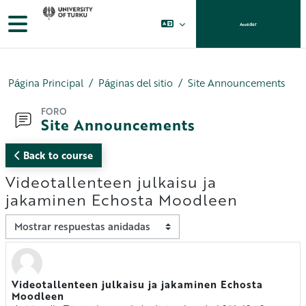
Salta al contenido principal
Panel lateral
Acceder
Página Principal
Páginas del sitio
Site Announcements
FORO
Site Announcements
Back to course
Videotallenteen julkaisu ja
jakaminen Echosta Moodleen
Mostrar modo
Videotallenteen julkaisu ja jakaminen Echosta
Número de respuestas: 0
Moodleen