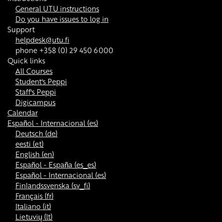
General UTU instructions
Do you have issues to log in
Support
helpdesk@utu.fi
phone +358 (0) 29 450 6000
Quick links
All Courses
Student's Peppi
Staff's Peppi
Digicampus
Calendar
Español - Internacional ‎(es)‎
Deutsch ‎(de)‎
eesti ‎(et)‎
English ‎(en)‎
Español - España ‎(es_es)‎
Español - Internacional ‎(es)‎
Finlandssvenska ‎(sv_fi)‎
Français ‎(fr)‎
Italiano ‎(it)‎
Lietuvių ‎(lt)‎