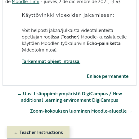
de
Moodle Tiimi
-
jueves, 2 de diciembre de 2021, 13:43
Käyttövinkki videoiden jakamiseen:
Voit helposti jakaa/julkaista videotallenteita
opettajan roolissa (
Teacher
) Moodle-kurssialueelle
käyttäen Moodlen työkalurivin
Echo-painiketta
(videotoimintoa).
Tarkemmat ohjeet intrassa.
Enlace permanente
← Uusi lisäoppimisympäristö DigiCampus / New
additional learning environment DigiCampus
Zoom-kokouksen luominen Moodle-alueelle →
← Teacher Instructions