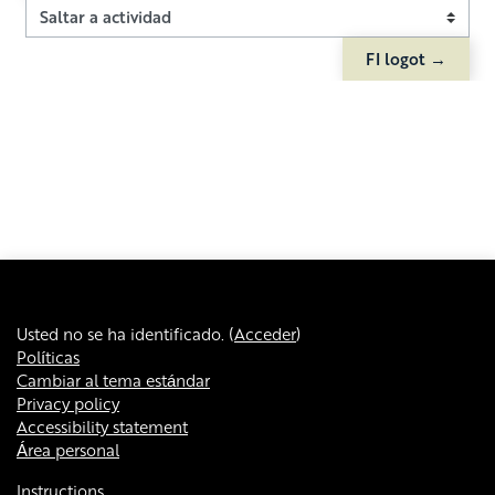
Saltar a actividad
FI logot →
Usted no se ha identificado. (
Acceder
)
Políticas
Cambiar al tema estándar
Privacy policy
Accessibility statement
Área personal
Instructions