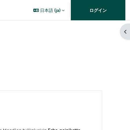
日本語 ‎(ja)‎
ログイン
ブ
en Moodlen työkalurivin
Echo-painiketta