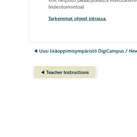
(videotoimintoa).
Tarkemmat ohjeet intrassa.
◀︎ Uusi lisäoppimisympäristö DigiCampus / Ne
◀︎ Teacher Instructions