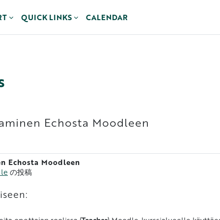
RT
QUICK LINKS
CALENDAR
s
jakaminen Echosta Moodleen
nen Echosta Moodleen
dle
の投稿
iseen:
eita opettajan roolissa (
Teacher
) Moodle-kurssialueelle käyttä