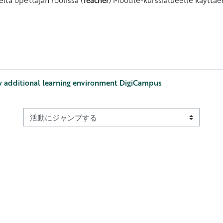
w additional learning environment DigiCampus
活動にジャンプする