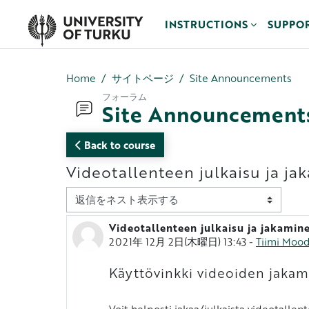
メインコンテンツへスキップする
INSTRUCTIONS
SUPPO
Home
サイトページ
Site Announcements
フォーラム
Site Announcement
Back to course
Videotallenteen julkaisu ja 
表示モード
Videotallenteen julkaisu ja jakami
返信数: 0
2021年 12月 2日(木曜日) 13:43
-
Tiimi Moo
Käyttövinkki videoiden jakam
Voit helposti jakaa/julkaista videotallent