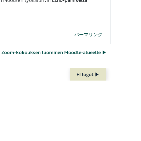
パーマリンク
Zoom-kokouksen luominen Moodle-alueelle ▶︎
FI logot ▶︎