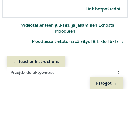
Link bezpośredni
← Videotallenteen julkaisu ja jakaminen Echosta
Moodleen
Moodlessa tietoturvapäivitys 18.1. klo 16-17 →
← Teacher Instructions
Przejdź do aktywności
FI logot →