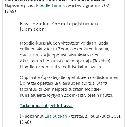
Liczba odpowiedzi: 0
Napisane przez:
Moodle Tiimi
(
czwartek, 2 grudnia 2021,
13:48
)
Käyttövinkki Zoom-tapahtumien
luomiseen:
Moodle-kurssialueen yhteyteen voidaan luoda
erillinen aktiviteetti Zoom-kokouksien luontia,
osallistumista ja opetustilaisuuksia varten.
Aktiviteetin luo kurssialueen opettaja (Teacher)
Moodlen Zoom-aktiviteettityökalun avulla.
Oppilaalle /opiskleijalle opetukseen osallistuminen
(Join) tai opettajalle tilaisuuden aloitus (Start)
tapahtuu tällöin helposti suoraan Moodle-
kurssialueelta löytyvän Zoom-aktiviteetin kautta.
Tarkemmat ohjeet intrassa.
(Muokannut
Eija Suokari
- torstai, 2. joulukuuta 2021,
13:48)