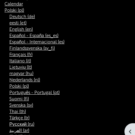
Calendar
Polski ‎(pl)‎
Deutsch ‎(de)‎
eesti ‎(et)‎
English ‎(en)‎
Español - España ‎(es_es)‎
Español - Internacional ‎(es)‎
Finlandssvenska ‎(sv_fi)‎
Français ‎(fr)‎
Italiano ‎(it)‎
Lietuvių ‎(lt)‎
magyar ‎(hu)‎
Nederlands ‎(nl)‎
Polski ‎(pl)‎
Português - Portugal ‎(pt)‎
Suomi ‎(fi)‎
Svenska ‎(sv)‎
Thai ‎(th)‎
Türkçe ‎(tr)‎
Русский ‎(ru)‎
العربية ‎(ar)‎
Ot