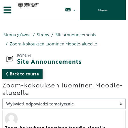
Przejdź do głównej zawartości
Panel boczny
Zaloguj się
Strona główna
Strony
Site Announcements
Zoom-kokouksen luominen Moodle-alueelle
FORUM
Site Announcements
Back to course
Zoom-kokouksen luominen Moodle-
alueelle
Sposób wyświetlania
Zoom-kokouksen luominen Moodle-alueelle