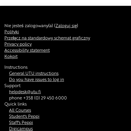
Nie jesteś zalogowany(a) (
Zaloguj się
)
Polityki
Przełącz na standardowy schemat graficzny
Privacy policy
Accessibility statement
Kokpit
Instructions
General UTU instructions
Do you have issues to log in
Support
helpdesk@utu.fi
phone +358 (0) 29 450 6000
Quick links
All Courses
Student's Peppi
Staff's Peppi
Digicampus