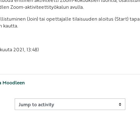
len Zoom-aktiviteettityökalun avulla.
listuminen (Join) tai opettajalle tilaisuuden aloitus (Start) ta
n kautta.
ukuuta 2021, 13:48)
ta Moodleen
Jump to activity