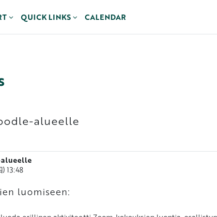
RT
QUICK LINKS
CALENDAR
s
odle-alueelle
alueelle
 13:48
ien luomiseen:
oda erillinen aktiviteetti Zoom-kokouksien luontia, osallistumi