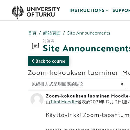
跳至主內容
INSTRUCTIONS
SUPPO
首頁
網站頁面
Site Announcements
討論區
Site Announcement
Back to course
Zoom-kokouksen luominen Mo
顯示模式
Zoom-kokouksen luominen Moodle-
Number of replies: 0
由
Tiimi Moodle
發表於
2021年 12月 2日(週四)
Käyttövinkki Zoom-tapahtum
Moodle-kurssialueen yhteyteen voidaan lu