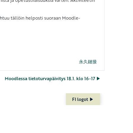
pahtuu tällöin helposti suoraan Moodle-
永久鏈接
Moodlessa tietoturvapäivitys 18.1. klo 16-17 ▶︎
FI logot ▶︎