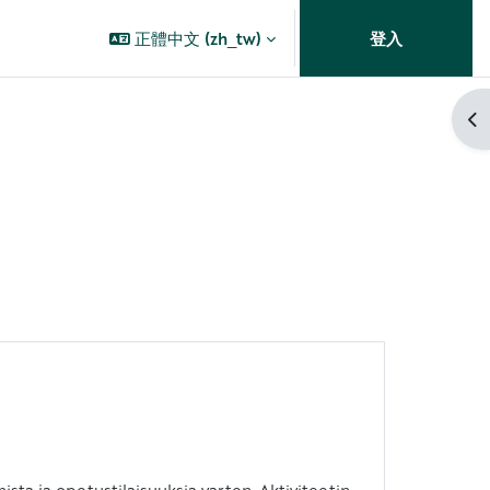
正體中文 ‎(zh_tw)‎
登入
開
sta ja opetustilaisuuksia varten. Aktiviteetin