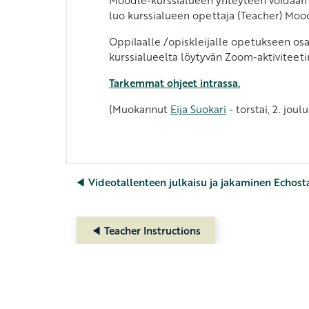
luo kurssialueen opettaja (Teacher) Mood
Oppilaalle /opiskleijalle opetukseen osal
kurssialueelta löytyvän Zoom-aktiviteeti
Tarkemmat ohjeet intrassa.
(Muokannut
Eija Suokari
- torstai, 2. joul
◀︎ Videotallenteen julkaisu ja jakaminen Echos
◀︎ Teacher Instructions